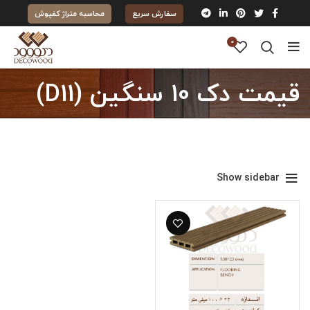
سفارش سریع
محاسبه متراژ کفپوش
0
قیمت دک 10 سنگین (D11)
Show sidebar