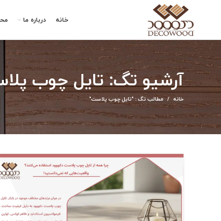
خانه
درباره ما
مح
آرشیو تگ: تایل چوب پلا
خانه
مطالب تگ : "تایل چوب پلاست"