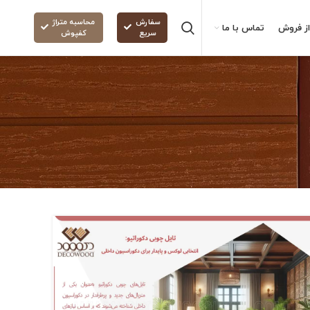
سفارش
محاسبه متراژ
ز فروش
تماس با ما
سریع
کفپوش