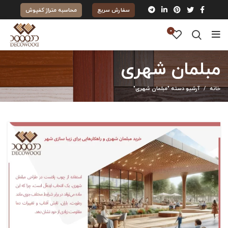
سفارش سریع
محاسبه متراژ کفپوش
0
مبلمان شهری
خانه
آرشیو دسته "مبلمان شهری"