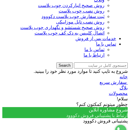
روش صحیح انبارکردن چوب پلاست
روش نصب چوب پلاست
ثبت سفارش چوب پلاست دکووود
روش نصب تایل موزاییکی
روش صحیح شستشو و نگهداری چوب پلاست
اتصال کلیپس به دک کف چوب پلاست
خدمات پس از فروش
تماس با ما
تماس با ما
ارتباط با ما
Search
شروع به تایپ کنید تا موارد مورد نظر خود را ببینید.
خانه
سفارش سریع
بلاگ
محصولات
سلام!
چطور میتونم کمکتون کنم؟
شروع مشاوره آنلاین
ارتباط با پشتیبانی فروش دکووود
پشتیبانی فروش دکووود