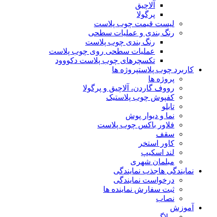
آلاچیق
پرگولا
لیست قیمت چوب پلاست
رنگ بندی و عملیات سطحی
رنگ بندی چوب پلاست
عملیات سطحی روی چوب پلاست
تکسچرهای چوب پلاست دکووود
کاربرد چوب پلاست
پروژه ها
پروژه ها
رووف گاردن، آلاچیق و پرگولا
کفپوش چوب پلاستیک
تابلو
نما و دیوار پوش
فلاور باکس چوب پلاست
سقف
کاور استخر
لند اسکیپ
مبلمان شهری
نمایندگی ها
جذب نمایندگی
درخواست نمایندگی
ثبت سفارش نماینده ها
نصاب
آموزش
وبلاگ