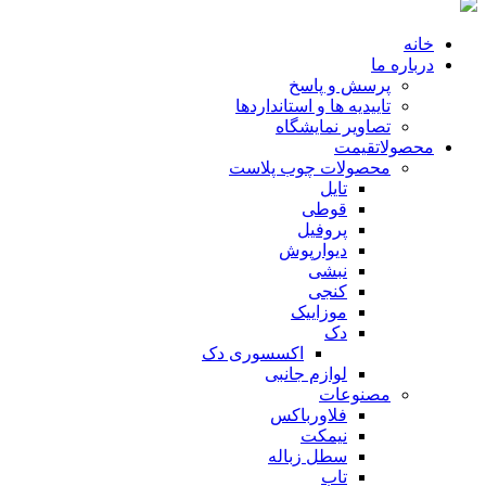
خانه
درباره ما
پرسش و پاسخ
تاییدیه ها و استانداردها
تصاویر نمایشگاه
محصولات
قیمت
محصولات چوب پلاست
تایل
قوطی
پروفیل
دیوارپوش
نبشی
کنجی
موزاییک
دک
اکسسوری دک
لوازم جانبی
مصنوعات
فلاورباکس
نیمکت
سطل زباله
تاب