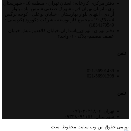
دفتر مرکزی کارخانه : استان تهران - منطقه 18 - شهرستان
ری - اتوبان تهران قم - شهرک صنعتی شمس آباد - بلوار
آزادی - انتهای بلوار بهارستان - خیابان بوعلی - کوچه نرگس
4 - پلاک 19 - مجتمع فاز توسعه - شرکت دکووود (کدپستی :
1834179549)
دفتر تهران : تهران_پاسداران-خیابان کلاهدوز-نبش خیابان
عفیف مصمم- پلاک ۱۰- واحد۲
تلفن
021-56901439
021-56901398
تلفن
تهران: ۰۹۹۰۲۰۲۱۸۰۶
شهرستان: ۰۹۳۳۸۰۹۱۱۵۱
تمامی حقوق این وب سایت محفوظ است