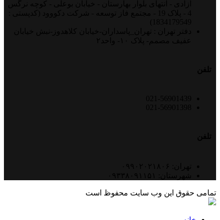
آزادی - انتهای بلوار بهارستان - خیابان بوعلی - کوچه نرگس
4 - پلاک 19 - مجتمع فاز توسعه - شرکت دکووود (کدپستی :
1834179549)
دفتر تهران : تهران_پاسداران-خیابان کلاهدوز-نبش خیابان
عفیف مصمم- پلاک ۱۰- واحد۲
تلفن
021-56901439
021-56901398
تلفن
تهران: ۰۹۹۰۲۰۲۱۸۰۶
شهرستان: ۰۹۳۳۸۰۹۱۱۵۱
تمامی حقوق این وب سایت محفوظ است
خانه