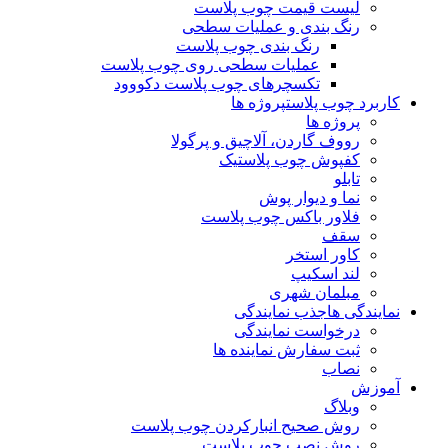
لیست قیمت چوب پلاست
رنگ بندی و عملیات سطحی
رنگ بندی چوب پلاست
عملیات سطحی روی چوب پلاست
تکسچرهای چوب پلاست دکووود
کاربرد چوب پلاست
پروژه ها
پروژه ها
رووف گاردن، آلاچیق و پرگولا
کفپوش چوب پلاستیک
تابلو
نما و دیوار پوش
فلاور باکس چوب پلاست
سقف
کاور استخر
لند اسکیپ
مبلمان شهری
نمایندگی ها
جذب نمایندگی
درخواست نمایندگی
ثبت سفارش نماینده ها
نصاب
آموزش
وبلاگ
روش صحیح انبارکردن چوب پلاست
روش نصب چوب پلاست