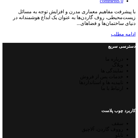
comments
0
با پیشرفت مفاهیم معماری مدرن و افزایش توجه به مسائل
زیست‌محیطی، روف گاردن‌ها به عنوان یک ابداع هوشمندانه در
دنیای ساختمان‌ها و فضاهای...
ادامه مطلب
دسترسی سریع
درباره ما
وبلاگ
نمایندگی ها
خدمات پس از فروش
تاییدیه ها و استانداردها
ارتباط با ما
کاربرد چوب پلاست
سقف
رووف گاردن، آلاچیق
تابلو