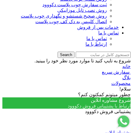
ثبت سفارش چوب پلاست دکووود
روش نصب تایل موزاییکی
روش صحیح شستشو و نگهداری چوب پلاست
اتصال کلیپس به دک کف چوب پلاست
خدمات پس از فروش
تماس با ما
تماس با ما
ارتباط با ما
Search
شروع به تایپ کنید تا موارد مورد نظر خود را ببینید.
خانه
سفارش سریع
بلاگ
محصولات
سلام!
چطور میتونم کمکتون کنم؟
شروع مشاوره آنلاین
ارتباط با پشتیبانی فروش دکووود
پشتیبانی فروش دکووود
پشتیبان انلاین