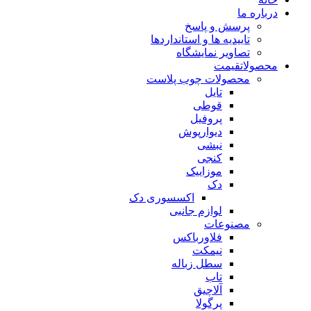
درباره ما
پرسش و پاسخ
تاییدیه ها و استانداردها
تصاویر نمایشگاه
محصولات
قیمت
محصولات چوب پلاست
تایل
قوطی
پروفیل
دیوارپوش
نبشی
کنجی
موزاییک
دک
اکسسوری دک
لوازم جانبی
مصنوعات
فلاورباکس
نیمکت
سطل زباله
تاب
آلاچیق
پرگولا