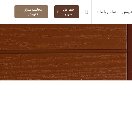
سفارش
محاسبه متراژ
فروش
تماس با ما
سریع
کفپوش