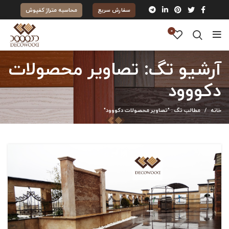
سفارش سریع
محاسبه متراژ کفپوش
0
آرشیو تگ: تصاویر محصولات
دکووود
خانه
مطالب تگ : "تصاویر محصولات دکووود"