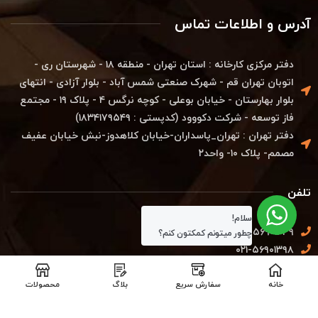
آدرس و اطلاعات تماس
دفتر مرکزی کارخانه : استان تهران - منطقه ۱۸ - شهرستان ری -
اتوبان تهران قم - شهرک صنعتی شمس آباد - بلوار آزادی - انتهای
بلوار بهارستان - خیابان بوعلی - کوچه نرگس ۴ - پلاک ۱۹ - مجتمع
فاز توسعه - شرکت دکووود (کدپستی : ۱۸۳۴۱۷۹۵۴۹)
دفتر تهران : تهران_پاسداران-خیابان کلاهدوز-نبش خیابان عفیف
مصمم- پلاک ۱۰- واحد۲
تلفن
سلام!
۰۲۱-۵۶۹۰۱۴۳۹
چطور میتونم کمکتون کنم؟
۰۲۱-۵۶۹۰۱۳۹۸
خانه
سفارش سریع
بلاگ
محصولات
تلفن