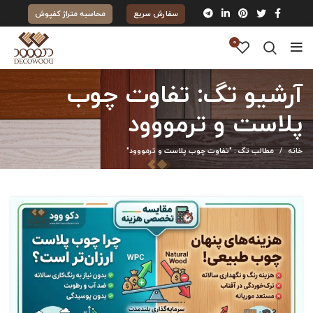
سفارش سریع
محاسبه متراژ کفپوش
0
آرشیو تگ: تفاوت چوب
پلاست و ترمووود
خانه
مطالب تگ : "تفاوت چوب پلاست و ترمووود"