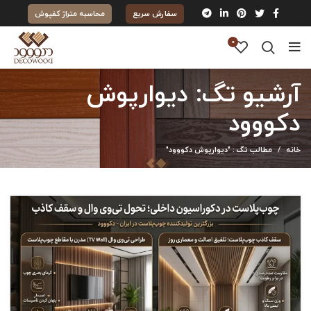
سفارش سریع
محاسبه متراژ کفپوش
0
آرشیو تگ: دیوارپوش
دکووود
خانه
مطالب تگ : "دیوارپوش دکووود"