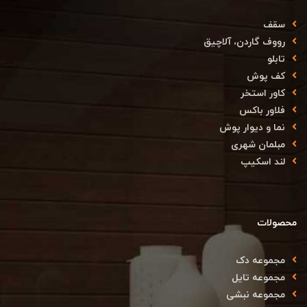
سقف
رووف گاردن، آلاچیق
تابلو
کف پوش
کاور استخر
فلاور باکس
نما و دیوار پوش
مبلمان شهری
لند اسکیپ
محصولات
مجموعه دک
مجموعه تایل
مجموعه نبشی