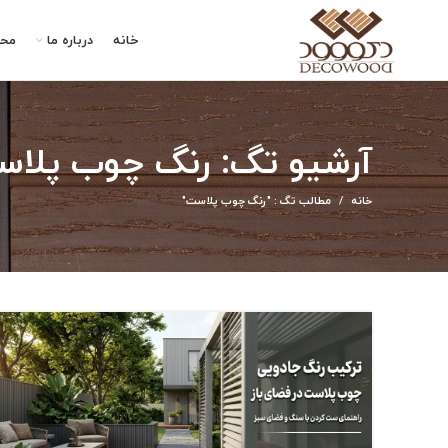
خانه
درباره ما
مح
آرشیو تگ: رنگ چوب پلا
خانه
مطالب تگ : "رنگ چوب پلاست"