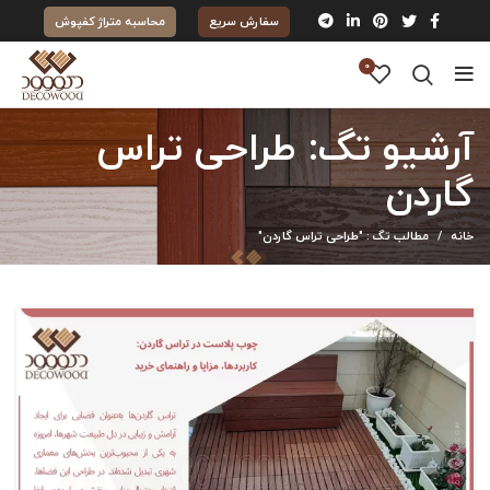
سفارش سریع
محاسبه متراژ کفپوش
0
آرشیو تگ: طراحی تراس
گاردن
خانه
مطالب تگ : "طراحی تراس گاردن"