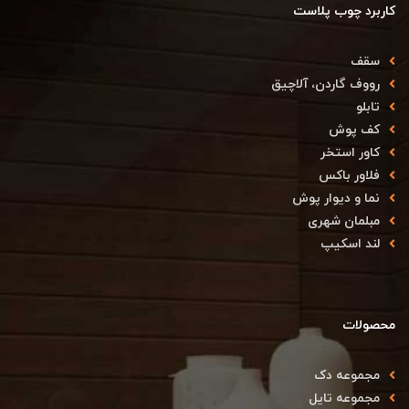
کاربرد چوب پلاست
سقف
رووف گاردن، آلاچیق
تابلو
کف پوش
کاور استخر
فلاور باکس
نما و دیوار پوش
مبلمان شهری
لند اسکیپ
محصولات
مجموعه دک
مجموعه تایل