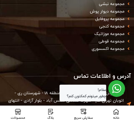
مجموعه نبشی
مجموعه دیوار پوش
مجموعه پروفایل
مجموعه کنجی
مجموعه موزائیک
مجموعه قوطی
مجموعه اکسسوری
آدرس و اطلاعات تماس
سلام!
دفتر مرکزی کارخانه : استان تهران - منطقه ۱۸ - شهرستان ری -
چطور میتونم کمکتون کنم؟
اتوبان تهران قم - شهرک صنعتی شمس آباد - بلوار آزادی - انتهای
بلوار بهارستان - خیابان بوعلی - کوچه نرگس ۴ - پلاک ۱۹ - مجتمع
فاز توسعه - شرکت دکووود (کدپستی : ۱۸۳۴۱۷۹۵۴۹)
خانه
سفارش سریع
بلاگ
محصولات
دفتر تهران : تهران_پاسداران-خیابان کلاهدوز-نبش خیابان عفیف
مصمم- پلاک ۱۰- واحد۲