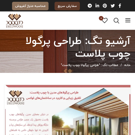
سفارش سریع
محاسبه متراژ کفپوش
0
آرشیو تگ: طراحی پرگولا
چوب پلاست
خانه
مطالب تگ : "طراحی پرگولا چوب پلاست"