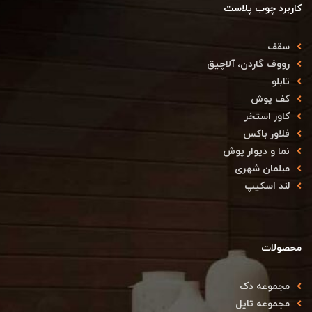
کاربرد چوب پلاست
سقف
رووف گاردن، آلاچیق
تابلو
کف پوش
کاور استخر
فلاور باکس
نما و دیوار پوش
مبلمان شهری
لند اسکیپ
محصولات
مجموعه دک
مجموعه تایل