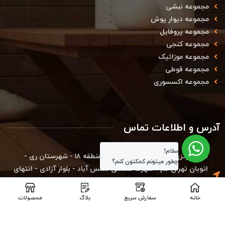
مجموعه نبشی
مجموعه دیوار پوش
مجموعه پروفایل
مجموعه کنجی
مجموعه موزائیک
مجموعه قوطی
مجموعه اکسسوری
آدرس و اطلاعات تماس
سلام!
دفتر مرکزی کارخانه : استان تهران - منطقه ۱۸ - شهرستان ری -
چطور میتونم کمکتون کنم؟
اتوبان تهران قم - شهرک صنعتی شمس آباد - بلوار آزادی - انتهای
بلوار بهارستان - خیابان بوعلی - کوچه نرگس ۴ - پلاک ۱۹ - مجتمع
فاز توسعه - شرکت دکووود (کدپستی : ۱۸۳۴۱۷۹۵۴۹)
خانه
سفارش سریع
بلاگ
محصولات
دفتر تهران : تهران_پاسداران-خیابان کلاهدوز-نبش خیابان عفیف
مصمم- پلاک ۱۰- واحد۲