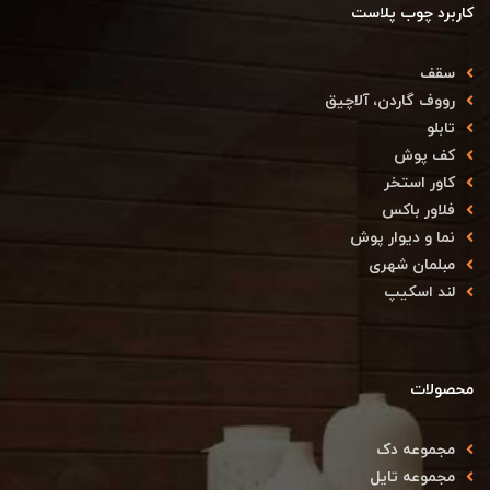
کاربرد چوب پلاست
سقف
رووف گاردن، آلاچیق
تابلو
کف پوش
کاور استخر
فلاور باکس
نما و دیوار پوش
مبلمان شهری
لند اسکیپ
محصولات
مجموعه دک
مجموعه تایل