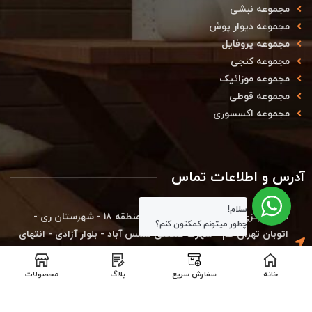
مجموعه نبشی
مجموعه دیوار پوش
مجموعه پروفایل
مجموعه کنجی
مجموعه موزائیک
مجموعه قوطی
مجموعه اکسسوری
آدرس و اطلاعات تماس
سلام!
دفتر مرکزی کارخانه : استان تهران - منطقه ۱۸ - شهرستان ری -
چطور میتونم کمکتون کنم؟
اتوبان تهران قم - شهرک صنعتی شمس آباد - بلوار آزادی - انتهای
بلوار بهارستان - خیابان بوعلی - کوچه نرگس ۴ - پلاک ۱۹ - مجتمع
فاز توسعه - شرکت دکووود (کدپستی : ۱۸۳۴۱۷۹۵۴۹)
خانه
سفارش سریع
بلاگ
محصولات
دفتر تهران : تهران_پاسداران-خیابان کلاهدوز-نبش خیابان عفیف
مصمم- پلاک ۱۰- واحد۲