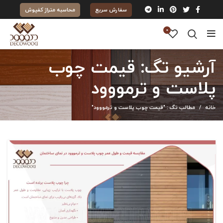
سفارش سریع
محاسبه متراژ کفپوش
0
آرشیو تگ: قیمت چوب
پلاست و ترمووود
خانه
مطالب تگ : "قیمت چوب پلاست و ترمووود"