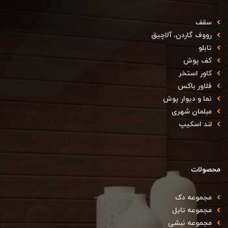
سقف
رووف گاردن، آلاچیق
تابلو
کف پوش
کاور استخر
فلاور باکس
نما و دیوار پوش
مبلمان شهری
لند اسکیپ
محصولات
مجموعه دک
مجموعه تایل
مجموعه نبشی