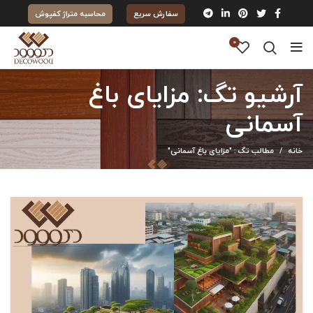
سفارش سریع
محاسبه متراژ کفپوش
0
آرشیو تگ: مزایای باغ
آسمانی
خانه
مطالب تگ : "مزایای باغ آسمانی"