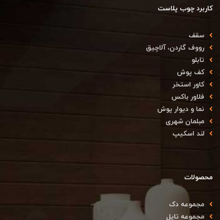
کاربرد چوب پلاست
سقف
رووف گاردن، آلاچیق
تابلو
کف پوش
کاور استخر
فلاور باکس
نما و دیوار پوش
مبلمان شهری
لند اسکیپ
محصولات
مجموعه دک
مجموعه تایل