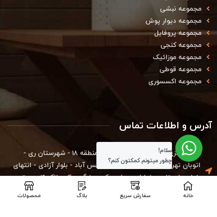
مجموعه نبشی
مجموعه دیوار پوش
مجموعه پروفایل
مجموعه کنجی
مجموعه موزائیک
مجموعه قوطی
مجموعه اکسسوری
آدرس و اطلاعات تماس
سلام!
دفتر مرکزی کارخانه : استان تهران - منطقه ۱۸ - شهرستان ری -
چطور میتونم کمکتون کنم؟
اتوبان تهران قم - شهرک صنعتی شمس آباد - بلوار آزادی - انتهای
بلوار بهارستان - خیابان بوعلی - کوچه نرگس ۴ - پلاک ۱۹ - مجتمع
فاز توسعه - شرکت دکووود (کدپستی : ۱۸۳۴۱۷۹۵۴۹)
خانه
سفارش سریع
بلاگ
محصولات
دفتر تهران : تهران_پاسداران-خیابان کلاهدوز-نبش خیابان عفیف
مصمم- پلاک ۱۰- واحد۲