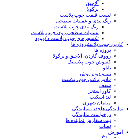
آلاچیق
پرگولا
لیست قیمت چوب پلاست
رنگ بندی و عملیات سطحی
رنگ بندی چوب پلاست
عملیات سطحی روی چوب پلاست
تکسچرهای چوب پلاست دکووود
کاربرد چوب پلاست
پروژه ها
پروژه ها
رووف گاردن، آلاچیق و پرگولا
کفپوش چوب پلاستیک
تابلو
نما و دیوار پوش
فلاور باکس چوب پلاست
سقف
کاور استخر
لند اسکیپ
مبلمان شهری
نمایندگی ها
جذب نمایندگی
درخواست نمایندگی
ثبت سفارش نماینده ها
نصاب
آموزش
وبلاگ