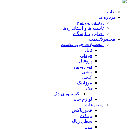
خانه
درباره ما
پرسش و پاسخ
تاییدیه ها و استانداردها
تصاویر نمایشگاه
محصولات
قیمت
محصولات چوب پلاست
تایل
قوطی
پروفیل
دیوارپوش
نبشی
کنجی
موزاییک
دک
اکسسوری دک
لوازم جانبی
مصنوعات
فلاورباکس
نیمکت
سطل زباله
تاب