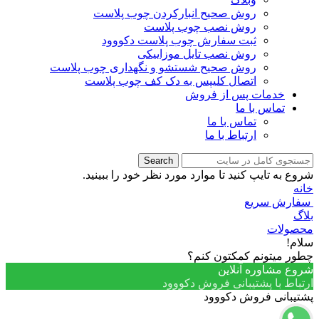
روش صحیح انبارکردن چوب پلاست
روش نصب چوب پلاست
ثبت سفارش چوب پلاست دکووود
روش نصب تایل موزاییکی
روش صحیح شستشو و نگهداری چوب پلاست
اتصال کلیپس به دک کف چوب پلاست
خدمات پس از فروش
تماس با ما
تماس با ما
ارتباط با ما
Search
شروع به تایپ کنید تا موارد مورد نظر خود را ببینید.
خانه
سفارش سریع
بلاگ
محصولات
سلام!
چطور میتونم کمکتون کنم؟
شروع مشاوره آنلاین
ارتباط با پشتیبانی فروش دکووود
پشتیبانی فروش دکووود