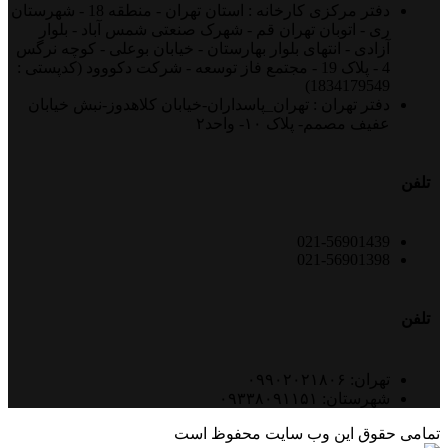
دفتر مرکزی کارخانه : استان تهران - منطقه 18 - شهرستان
ری - اتوبان تهران قم - شهرک صنعتی شمس آباد - بلوار
آزادی - انتهای بلوار بهارستان - خیابان بوعلی - کوچه نرگس
4 - پلاک 19 - مجتمع فاز توسعه - شرکت دکووود (کدپستی :
1834179549)
دفتر تهران : تهران_پاسداران-خیابان کلاهدوز-نبش خیابان
عفیف مصمم- پلاک ۱۰- واحد۲
تلفن
021-56901439
021-56901398
تلفن
تهران: ۰۹۹۰۲۰۲۱۸۰۶
شهرستان: ۰۹۳۳۸۰۹۱۱۵۱
تمامی حقوق این وب سایت محفوظ است