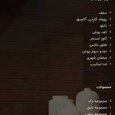
سقف
رووف گاردن، آلاچیق
تابلو
کف پوش
کاور استخر
فلاور باکس
نما و دیوار پوش
مبلمان شهری
لند اسکیپ
محصولات
مجموعه دک
مجموعه تایل
مجموعه نبشی