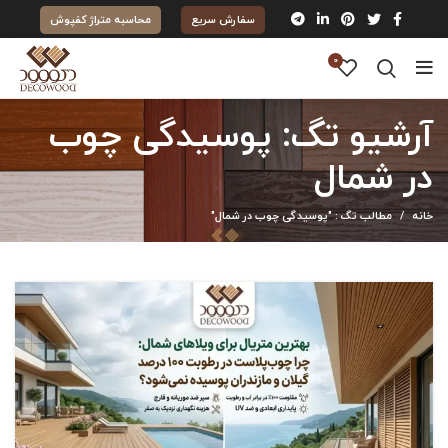
سفارش سریع
محاسبه متراژ کفپوش
0
آرشیو تگ: پوسیدگی چوب
در شمال
خانه
مطالب تگ : "پوسیدگی چوب در شمال"