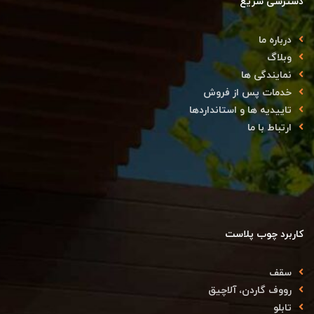
دسترسی سریع
درباره ما
وبلاگ
نمایندگی ها
خدمات پس از فروش
تاییدیه ها و استانداردها
ارتباط با ما
کاربرد چوب پلاست
سقف
رووف گاردن، آلاچیق
تابلو