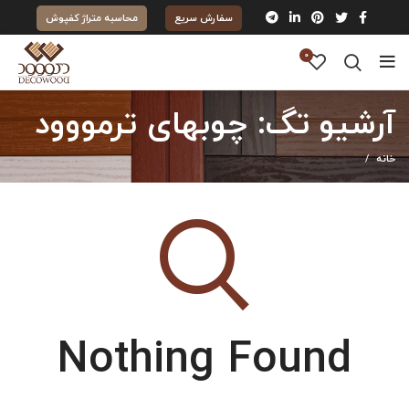
سفارش سریع
محاسبه متراژ کفپوش
0
آرشیو تگ: چوبهای ترمووود
خانه
Nothing Found