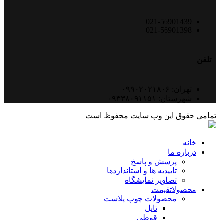
021-56901439
021-56901398
تلفن
تهران: ۰۹۹۰۲۰۲۱۸۰۶
شهرستان: ۰۹۳۳۸۰۹۱۱۵۱
تمامی حقوق این وب سایت محفوظ است
خانه
درباره ما
پرسش و پاسخ
تاییدیه ها و استانداردها
تصاویر نمایشگاه
محصولات
قیمت
محصولات چوب پلاست
تایل
قوطی