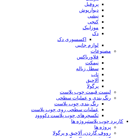
پروفیل
دیوارپوش
نبشی
کنجی
موزاییک
دک
اکسسوری دک
لوازم جانبی
مصنوعات
فلاورباکس
نیمکت
سطل زباله
تاب
آلاچیق
پرگولا
لیست قیمت چوب پلاست
رنگ بندی و عملیات سطحی
رنگ بندی چوب پلاست
عملیات سطحی روی چوب پلاست
تکسچرهای چوب پلاست دکووود
کاربرد چوب پلاست
پروژه ها
پروژه ها
رووف گاردن، آلاچیق و پرگولا