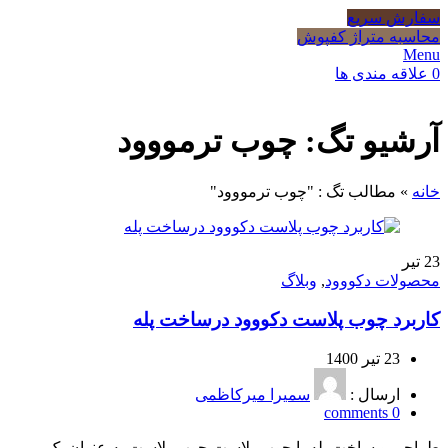
سفارش سریع
محاسبه متراژ کفپوش
Menu
0
علاقه مندی ها
آرشیو تگ: چوب ترمووود
خانه
»
مطالب تگ : "چوب ترمووود"
23
تیر
محصولات دکووود
,
وبلاگ
کاربرد چوب پلاست دکووود درساخت پله
23 تیر 1400
ارسال :
سمیرا میرکاظمی
comments
0
طراحی و ساخت پله با چوب پلاست چوب پلاست به عنوان یک