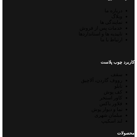
درباره ما
وبلاگ
نمایندگی ها
خدمات پس از فروش
تاییدیه ها و استانداردها
ارتباط با ما
کاربرد چوب پلاست
سقف
رووف گاردن، آلاچیق
تابلو
کف پوش
کاور استخر
فلاور باکس
نما و دیوار پوش
مبلمان شهری
لند اسکیپ
محصولات