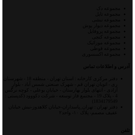
مجموعه دک
مجموعه تایل
مجموعه نبشی
مجموعه دیوار پوش
مجموعه پروفایل
مجموعه کنجی
مجموعه موزائیک
مجموعه قوطی
مجموعه اکسسوری
آدرس و اطلاعات تماس
دفتر مرکزی کارخانه : استان تهران - منطقه 18 - شهرستان
ری - اتوبان تهران قم - شهرک صنعتی شمس آباد - بلوار
آزادی - انتهای بلوار بهارستان - خیابان بوعلی - کوچه نرگس
4 - پلاک 19 - مجتمع فاز توسعه - شرکت دکووود (کدپستی :
1834179549)
دفتر تهران : تهران_پاسداران-خیابان کلاهدوز-نبش خیابان
عفیف مصمم- پلاک ۱۰- واحد۲
تلفن