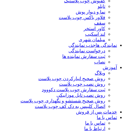
کفپوش چوب پلاستیک
تابلو
نما و دیوار پوش
فلاور باکس چوب پلاست
سقف
کاور استخر
لند اسکیپ
مبلمان شهری
نمایندگی ها
جذب نمایندگی
درخواست نمایندگی
ثبت سفارش نماینده ها
نصاب
آموزش
وبلاگ
روش صحیح انبارکردن چوب پلاست
روش نصب چوب پلاست
ثبت سفارش چوب پلاست دکووود
روش نصب تایل موزاییکی
روش صحیح شستشو و نگهداری چوب پلاست
اتصال کلیپس به دک کف چوب پلاست
خدمات پس از فروش
تماس با ما
تماس با ما
ارتباط با ما