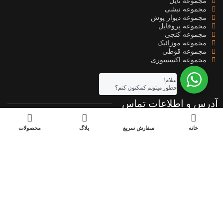
مجموعه تایل
مجموعه نبشی
مجموعه دیوار پوش
مجموعه پروفایل
مجموعه کنجی
مجموعه موزائیک
مجموعه قوطی
مجموعه اکسسوری
سلام!
چطور میتونم کمکتون کنم؟
آدرس و اطلاعات تماس
خانه
سفارش سریع
بلاگ
محصولات
دفتر مرکزی کارخانه : استان تهران - منطقه 18 - شهرستان ری -
اتوبان تهران قم - شهرک صنعتی شمس آباد - بلوار آزادی - انتهای بلوار
بهارستان - خیابان بوعلی - کوچه نرگس 4 - پلاک 19 - مجتمع فاز توسعه
- شرکت دکووود (کدپستی : 1834179549)
دفتر تهران : تهران_پاسداران-خیابان کلاهدوز-نبش خیابان عفیف مصمم-
پلاک ۱۰- واحد۲
تلفن
021-56901439