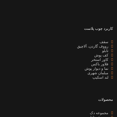
کاربرد چوب پلاست
سقف
رووف گاردن، آلاچیق
تابلو
کف پوش
کاور استخر
فلاور باکس
نما و دیوار پوش
مبلمان شهری
لند اسکیپ
محصولات
مجموعه دک