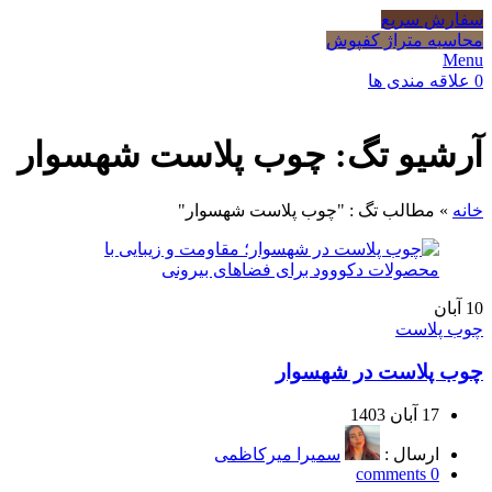
سفارش سریع
محاسبه متراژ کفپوش
Menu
0
علاقه مندی ها
آرشیو تگ: چوب پلاست شهسوار
خانه
»
مطالب تگ : "چوب پلاست شهسوار"
10
آبان
چوب پلاست
چوب پلاست در شهسوار
17 آبان 1403
ارسال :
سمیرا میرکاظمی
comments
0