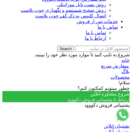
روش نصب تایل موزاییکی
روش صحیح شستشو و نگهداری چوب پلاست
اتصال کلیپس به دک کف چوب پلاست
خدمات پس از فروش
تماس با ما
تماس با ما
ارتباط با ما
Search
شروع به تایپ کنید تا موارد مورد نظر خود را ببینید.
خانه
سفارش سریع
بلاگ
محصولات
سلام!
چطور میتونم کمکتون کنم؟
شروع مشاوره آنلاین
ارتباط با پشتیبانی فروش دکووود
پشتیبانی فروش دکووود
پشتیبان انلاین
پشتیبان آنلاین