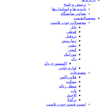
پرسش و پاسخ
تاییدیه ها و استانداردها
تصاویر نمایشگاه
محصولات
قیمت
محصولات چوب پلاست
تایل
قوطی
پروفیل
دیوارپوش
نبشی
کنجی
موزاییک
دک
اکسسوری دک
لوازم جانبی
مصنوعات
فلاورباکس
نیمکت
سطل زباله
تاب
آلاچیق
پرگولا
لیست قیمت چوب پلاست