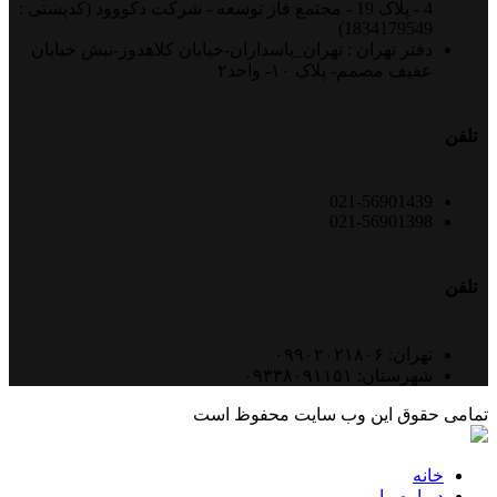
4 - پلاک 19 - مجتمع فاز توسعه - شرکت دکووود (کدپستی :
1834179549)
دفتر تهران : تهران_پاسداران-خیابان کلاهدوز-نبش خیابان
عفیف مصمم- پلاک ۱۰- واحد۲
تلفن
021-56901439
021-56901398
تلفن
تهران: ۰۹۹۰۲۰۲۱۸۰۶
شهرستان: ۰۹۳۳۸۰۹۱۱۵۱
تمامی حقوق این وب سایت محفوظ است
خانه
درباره ما