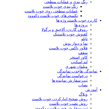
رنگ بندی و عملیات سطحی
رنگ بندی چوب پلاست
عملیات سطحی روی چوب پلاست
تکسچرهای چوب پلاست دکووود
کاربرد چوب پلاست
پروژه ها
پروژه ها
رووف گاردن، آلاچیق و پرگولا
کفپوش چوب پلاستیک
تابلو
نما و دیوار پوش
فلاور باکس چوب پلاست
سقف
کاور استخر
لند اسکیپ
مبلمان شهری
نمایندگی ها
جذب نمایندگی
درخواست نمایندگی
ثبت سفارش نماینده ها
نصاب
آموزش
وبلاگ
روش صحیح انبارکردن چوب پلاست
روش نصب چوب پلاست
ثبت سفارش چوب پلاست دکووود