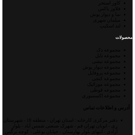
کاور استخر
فلاور باکس
نما و دیوار پوش
مبلمان شهری
لند اسکیپ
محصولات
مجموعه دک
مجموعه تایل
مجموعه نبشی
مجموعه دیوار پوش
مجموعه پروفایل
مجموعه کنجی
مجموعه موزائیک
مجموعه قوطی
مجموعه اکسسوری
آدرس و اطلاعات تماس
دفتر مرکزی کارخانه : استان تهران - منطقه 18 - شهرستان
ری - اتوبان تهران قم - شهرک صنعتی شمس آباد - بلوار
آزادی - انتهای بلوار بهارستان - خیابان بوعلی - کوچه نرگس