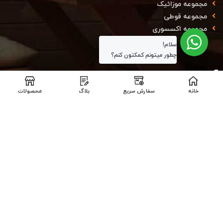
مجموعه موزائیک
مجموعه قوطی
مجموعه اکسسوری
سلام!
چطور میتونم کمکتون کنم؟
آدرس و اطلاعات تماس
خانه
سفارش سریع
بلاگ
محصولات
دفتر مرکزی کارخانه : استان تهران - منطقه ۱۸ - شهرستان ری -
اتوبان تهران قم - شهرک صنعتی شمس آباد - بلوار آزادی - انتهای
بلوار بهارستان - خیابان بوعلی - کوچه نرگس ۴ - پلاک ۱۹ - مجتمع
فاز توسعه - شرکت دکووود (کدپستی : ۱۸۳۴۱۷۹۵۴۹)
دفتر تهران : تهران_پاسداران-خیابان کلاهدوز-نبش خیابان عفیف
مصمم- پلاک ۱۰- واحد۲
تلفن
۰۲۱-۵۶۹۰۱۴۳۹