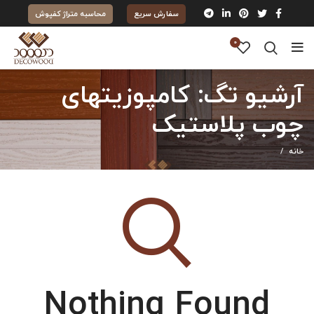
سفارش سریع
محاسبه متراژ کفپوش
0
آرشیو تگ: کامپوزیتهای
چوب پلاستیک
خانه
Nothing Found