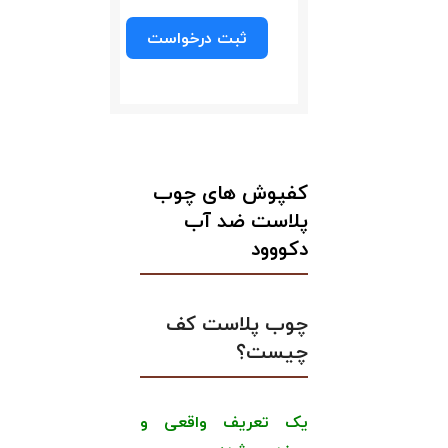
ثبت درخواست
کفپوش های چوب
پلاست ضد آب
دکووود
چوب پلاست کف
چیست؟
یک تعریف واقعی و