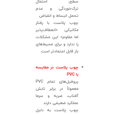
سطح، احتمال
ترک‌خوردگی و عدم
تحمل انبساط و انقباض.
چوب پلاست با رفتار
مکانیکی «انعطاف‌پذیر
اما مقاوم» این مشکلات
را ندارد و برای محیط‌های
باز قابل اعتمادتر است.
چوب پلاست در مقایسه
با
PVC
پروفیل‌های تمام PVC
معمولاً در برابر تابش
آفتاب، ضربه و سرما
عملکرد ضعیفی دارند.
چوب پلاست به دلیل