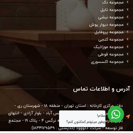
مجموعه دک
مجموعه تایل
مجموعه نبشی
مجموعه دیوار پوش
مجموعه پروفایل
مجموعه کنجی
مجموعه موزائیک
مجموعه قوطی
مجموعه اکسسوری
آدرس و اطلاعات تماس
دفتر مرکزی کارخانه : استان تهران - منطقه ۱۸ - شهرستان ری -
اتوبان تهران قم - شهرک صنعتی شمس آباد - بلوار آزادی - انتهای
سلام!
بلوار بهارستان - خیابان بوعلی - کوچه نرگس ۴ - پلاک ۱۹ - مجتمع
چطور میتونم کمکتون کنم؟
فاز توسعه - شرکت دکووود (کدپستی : ۱۸۳۴۱۷۹۵۴۹)