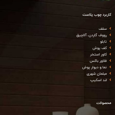
کاربرد چوب پلاست
سقف
رووف گاردن، آلاچیق
تابلو
کف پوش
کاور استخر
فلاور باکس
نما و دیوار پوش
مبلمان شهری
لند اسکیپ
محصولات