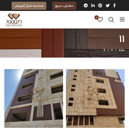
سفارش سریع
محاسبه متراژ کفپوش
0
۱۱
خانه
۱۱
۱۱