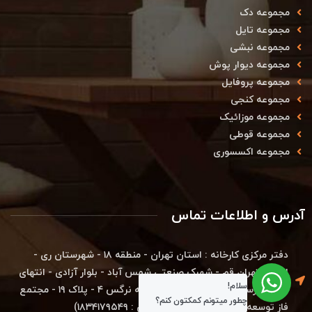
مجموعه دک
مجموعه تایل
مجموعه نبشی
مجموعه دیوار پوش
مجموعه پروفایل
مجموعه کنجی
مجموعه موزائیک
مجموعه قوطی
مجموعه اکسسوری
آدرس و اطلاعات تماس
دفتر مرکزی کارخانه : استان تهران - منطقه ۱۸ - شهرستان ری -
اتوبان تهران قم - شهرک صنعتی شمس آباد - بلوار آزادی - انتهای
سلام!
بلوار بهارستان - خیابان بوعلی - کوچه نرگس ۴ - پلاک ۱۹ - مجتمع
چطور میتونم کمکتون کنم؟
فاز توسعه - شرکت دکووود (کدپستی : ۱۸۳۴۱۷۹۵۴۹)