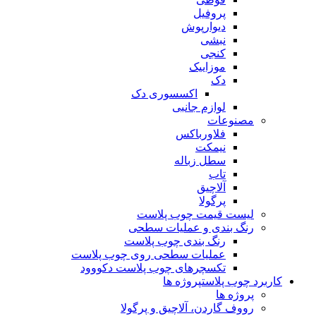
پروفیل
دیوارپوش
نبشی
کنجی
موزاییک
دک
اکسسوری دک
لوازم جانبی
مصنوعات
فلاورباکس
نیمکت
سطل زباله
تاب
آلاچیق
پرگولا
لیست قیمت چوب پلاست
رنگ بندی و عملیات سطحی
رنگ بندی چوب پلاست
عملیات سطحی روی چوب پلاست
تکسچرهای چوب پلاست دکووود
کاربرد چوب پلاست
پروژه ها
پروژه ها
رووف گاردن، آلاچیق و پرگولا