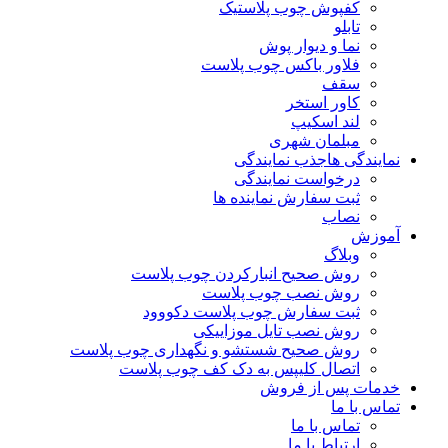
کفپوش چوب پلاستیک
تابلو
نما و دیوار پوش
فلاور باکس چوب پلاست
سقف
کاور استخر
لند اسکیپ
مبلمان شهری
نمایندگی ها
جذب نمایندگی
درخواست نمایندگی
ثبت سفارش نماینده ها
نصاب
آموزش
وبلاگ
روش صحیح انبارکردن چوب پلاست
روش نصب چوب پلاست
ثبت سفارش چوب پلاست دکووود
روش نصب تایل موزاییکی
روش صحیح شستشو و نگهداری چوب پلاست
اتصال کلیپس به دک کف چوب پلاست
خدمات پس از فروش
تماس با ما
تماس با ما
ارتباط با ما