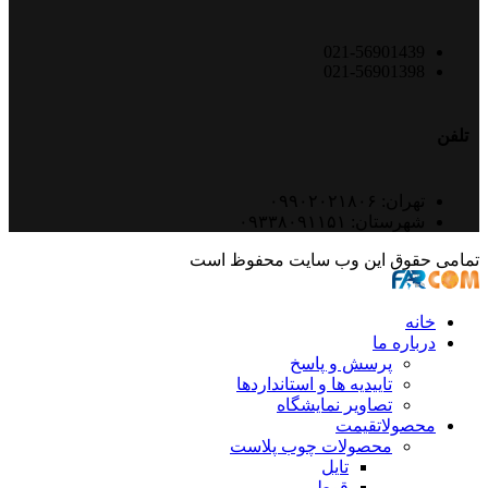
021-56901439
021-56901398
تلفن
تهران: ۰۹۹۰۲۰۲۱۸۰۶
شهرستان: ۰۹۳۳۸۰۹۱۱۵۱
تمامی حقوق این وب سایت محفوظ است
خانه
درباره ما
پرسش و پاسخ
تاییدیه ها و استانداردها
تصاویر نمایشگاه
محصولات
قیمت
محصولات چوب پلاست
تایل
قوطی