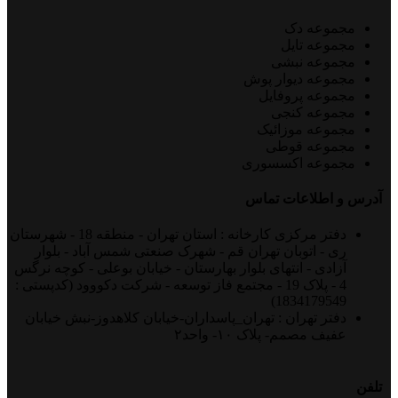
مجموعه دک
مجموعه تایل
مجموعه نبشی
مجموعه دیوار پوش
مجموعه پروفایل
مجموعه کنجی
مجموعه موزائیک
مجموعه قوطی
مجموعه اکسسوری
آدرس و اطلاعات تماس
دفتر مرکزی کارخانه : استان تهران - منطقه 18 - شهرستان
ری - اتوبان تهران قم - شهرک صنعتی شمس آباد - بلوار
آزادی - انتهای بلوار بهارستان - خیابان بوعلی - کوچه نرگس
4 - پلاک 19 - مجتمع فاز توسعه - شرکت دکووود (کدپستی :
1834179549)
دفتر تهران : تهران_پاسداران-خیابان کلاهدوز-نبش خیابان
عفیف مصمم- پلاک ۱۰- واحد۲
تلفن