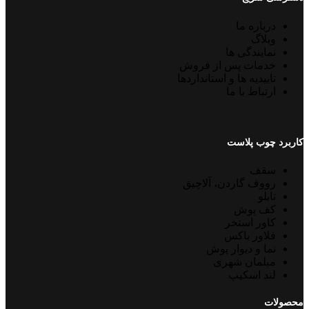
درباره ما
وبلاگ
نمایندگی ها
خدمات پس از فروش
تاییدیه ها و استانداردها
ارتباط با ما
کاربرد چوب پلاست
سقف
رووف گاردن، آلاچیق
تابلو
کف پوش
کاور استخر
فلاور باکس
نما و دیوار پوش
مبلمان شهری
لند اسکیپ
محصولات