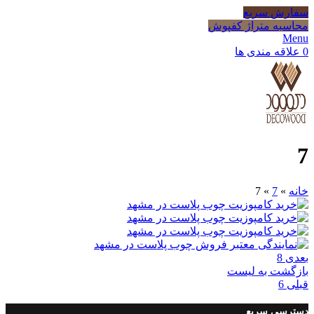
سفارش سریع
محاسبه متراژ کفپوش
Menu
0
علاقه مندی ها
7
خانه
»
7
»
7
بعدی
8
بازگشت به لیست
قبلی
6
دسترسی سریع