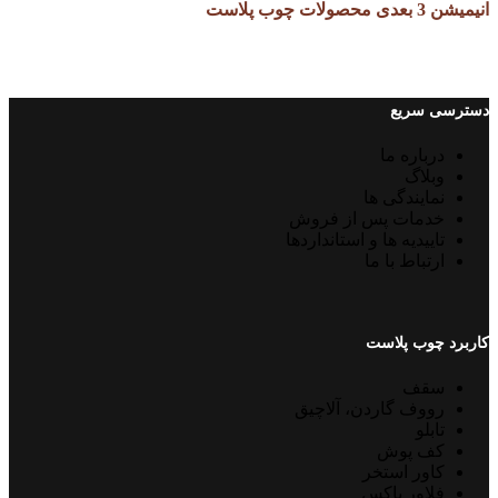
انیمیشن 3 بعدی محصولات چوب پلاست
دسترسی سریع
درباره ما
وبلاگ
نمایندگی ها
خدمات پس از فروش
تاییدیه ها و استانداردها
ارتباط با ما
کاربرد چوب پلاست
سقف
رووف گاردن، آلاچیق
تابلو
کف پوش
کاور استخر
فلاور باکس