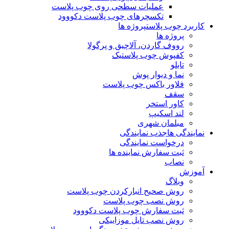
عملیات سطحی روی چوب پلاست
تکسچرهای چوب پلاست دکووود
کاربرد چوب پلاست
پروژه ها
پروژه ها
رووف گاردن، آلاچیق و پرگولا
کفپوش چوب پلاستیک
تابلو
نما و دیوار پوش
فلاور باکس چوب پلاست
سقف
کاور استخر
لند اسکیپ
مبلمان شهری
نمایندگی ها
جذب نمایندگی
درخواست نمایندگی
ثبت سفارش نماینده ها
نصاب
آموزش
وبلاگ
روش صحیح انبارکردن چوب پلاست
روش نصب چوب پلاست
ثبت سفارش چوب پلاست دکووود
روش نصب تایل موزاییکی