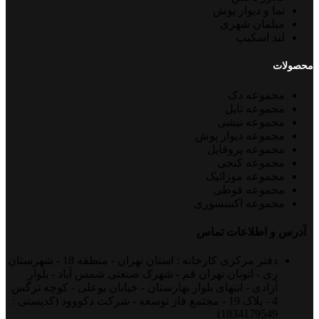
نما و دیوار پوش
مبلمان شهری
لند اسکیپ
محصولات
مجموعه دک
مجموعه تایل
مجموعه نبشی
مجموعه دیوار پوش
مجموعه پروفایل
مجموعه کنجی
مجموعه موزائیک
مجموعه قوطی
مجموعه اکسسوری
آدرس و اطلاعات تماس
دفتر مرکزی کارخانه : استان تهران - منطقه 18 - شهرستان
ری - اتوبان تهران قم - شهرک صنعتی شمس آباد - بلوار
آزادی - انتهای بلوار بهارستان - خیابان بوعلی - کوچه نرگس
4 - پلاک 19 - مجتمع فاز توسعه - شرکت دکووود (کدپستی :
1834179549)