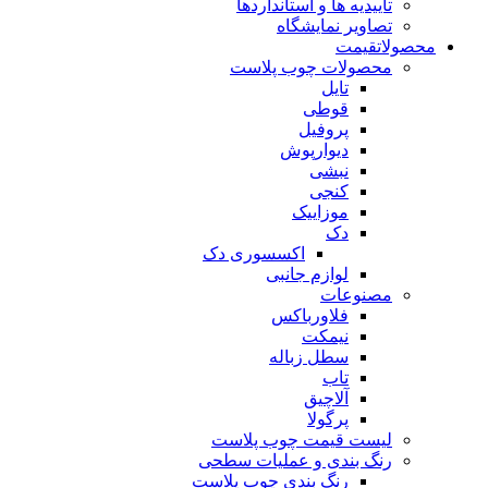
تاییدیه ها و استانداردها
تصاویر نمایشگاه
محصولات
قیمت
محصولات چوب پلاست
تایل
قوطی
پروفیل
دیوارپوش
نبشی
کنجی
موزاییک
دک
اکسسوری دک
لوازم جانبی
مصنوعات
فلاورباکس
نیمکت
سطل زباله
تاب
آلاچیق
پرگولا
لیست قیمت چوب پلاست
رنگ بندی و عملیات سطحی
رنگ بندی چوب پلاست