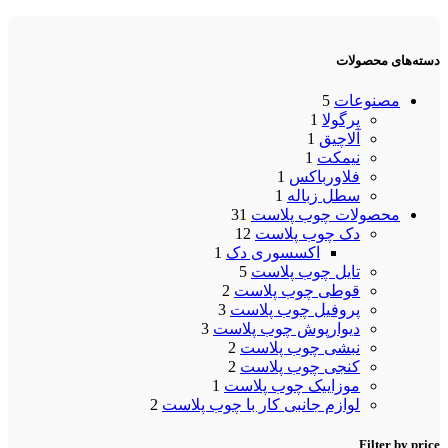
دسته‌های محصولات
مصنوعات
5
پرگولا
1
آلاچیق
1
نیمکت
1
فلاورباکس
1
سطل زباله
1
محصولات چوب پلاست
31
دک چوب پلاست
12
اکسسوری دک
1
تایل چوب پلاست
5
قوطی چوب پلاست
2
پروفیل چوب پلاست
3
دیوارپوش چوب پلاست
3
نبشی چوب پلاست
2
کنجی چوب پلاست
2
موزاییک چوب پلاست
1
لوازم جانبی کار با چوب پلاست
2
Filter by price