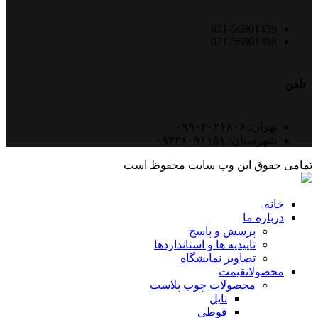
021-56901439
021-56901398
تلفن
تهران: ۰۹۹۰۲۰۲۱۸۰۶
شهرستان: ۰۹۳۳۸۰۹۱۱۵۱
تمامی حقوق این وب سایت محفوظ است
خانه
درباره ما
پرسش و پاسخ
تاییدیه ها و استانداردها
تصاویر نمایشگاه
محصولات
قیمت
محصولات چوب پلاست
تایل
قوطی