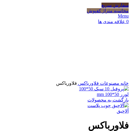
سفارش سریع
محاسبه متراژ کفپوش
Menu
0
علاقه مندی ها
Click to enlarge
خانه
مصنوعات
فلاورباکس
فلاورباکس
لورر 50*100 mm
بازگشت به محصولات
آلاچیق
فلاورباکس