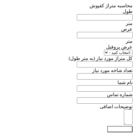
محاسبه متراژ کفپوش
طول
متر
عرض
متر
عرض پروفیل
کل متراژ مورد نیاز (به متر طول)
تعداد شاخه مورد نیاز
نام شما
شماره تماس
توضیحات اضافی
براورد قیمت