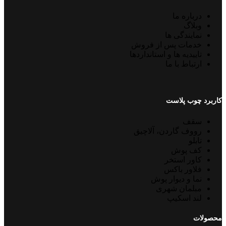
درباره ما
وبلاگ
نمایندگی ها
خدمات پس از فروش
تاییدیه ها و استانداردها
ارتباط با ما
کاربرد چوب پلاست
سقف
رووف گاردن، آلاچیق
تابلو
کف پوش
کاور استخر
فلاور باکس
نما و دیوار پوش
مبلمان شهری
لند اسکیپ
محصولات