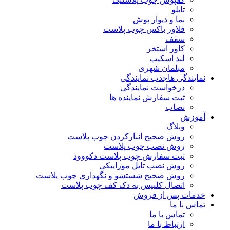
تابلو
نما و دیوار پوش
فلاور باکس چوب پلاست
سقف
کاور استخر
لند اسکیپ
مبلمان شهری
نمایندگی ها
جذب نمایندگی
درخواست نمایندگی
ثبت سفارش نماینده ها
نصاب
آموزش
وبلاگ
روش صحیح انبارکردن چوب پلاست
روش نصب چوب پلاست
ثبت سفارش چوب پلاست دکووود
روش نصب تایل موزاییکی
روش صحیح شستشو و نگهداری چوب پلاست
اتصال کلیپس به دک کف چوب پلاست
خدمات پس از فروش
تماس با ما
تماس با ما
ارتباط با ما