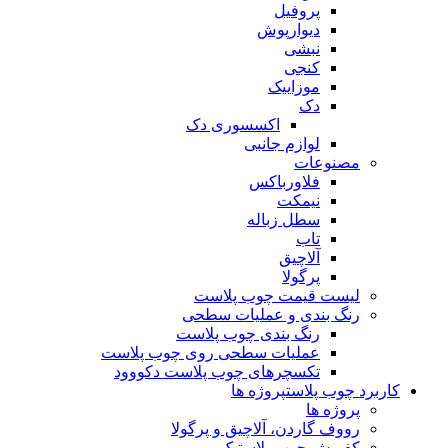
پروفیل
دیوارپوش
نبشی
کنجی
موزاییک
دک
اکسسوری دک
لوازم جانبی
مصنوعات
فلاورباکس
نیمکت
سطل زباله
تاب
آلاچیق
پرگولا
لیست قیمت چوب پلاست
رنگ بندی و عملیات سطحی
رنگ بندی چوب پلاست
عملیات سطحی روی چوب پلاست
تکسچرهای چوب پلاست دکووود
کاربرد چوب پلاست
پروژه ها
پروژه ها
رووف گاردن، آلاچیق و پرگولا
کفپوش چوب پلاستیک