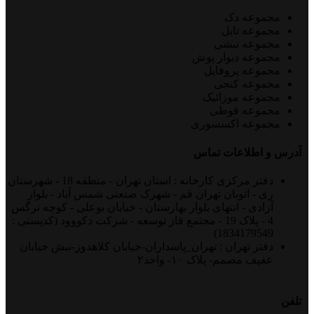
مجموعه دک
مجموعه تایل
مجموعه نبشی
مجموعه دیوار پوش
مجموعه پروفایل
مجموعه کنجی
مجموعه موزائیک
مجموعه قوطی
مجموعه اکسسوری
آدرس و اطلاعات تماس
دفتر مرکزی کارخانه : استان تهران - منطقه 18 - شهرستان
ری - اتوبان تهران قم - شهرک صنعتی شمس آباد - بلوار
آزادی - انتهای بلوار بهارستان - خیابان بوعلی - کوچه نرگس
4 - پلاک 19 - مجتمع فاز توسعه - شرکت دکووود (کدپستی :
1834179549)
دفتر تهران : تهران_پاسداران-خیابان کلاهدوز-نبش خیابان
عفیف مصمم- پلاک ۱۰- واحد۲
تلفن