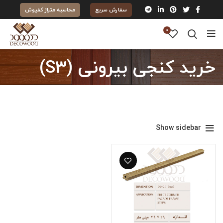
سفارش سریع
محاسبه متراژ کفپوش
0
خرید کنجی بیرونی (S3)
Show sidebar