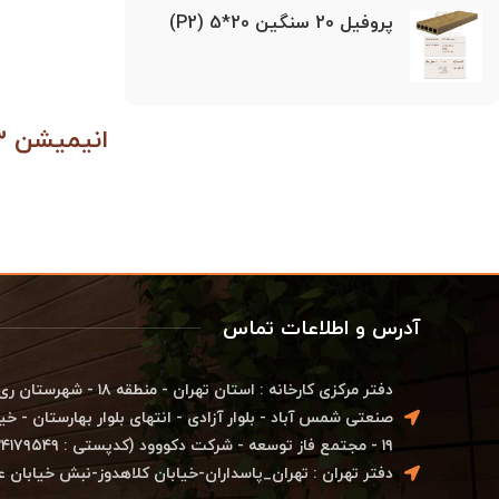
پروفیل 20 سنگین 20*5 (P2)
انیمیشن ۳ بعدی محصولات چوب پلاست
آدرس و اطلاعات تماس
دفتر مرکزی کارخانه : استان ته
۱۹ - مجتمع فاز توسعه - شرکت دکووود (کدپستی : ۱۸۳۴۱۷۹۵۴۹)
دفتر تهران : تهران_پاسداران-خیابان کلاهدوز-نبش خیابان عفیف م