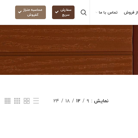
سفارش
محاسبه متراژ
ز فروش
تماس با ما
سریع
کفپوش
نمایش
۹
۱۲
۱۸
۲۴