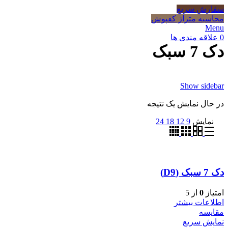
سفارش سریع
محاسبه متراژ کفپوش
Menu
0
علاقه مندی ها
دک 7 سبک
Show sidebar
در حال نمایش یک نتیجه
نمایش
9
12
18
24
دک 7 سبک (D9)
امتیاز
0
از 5
اطلاعات بیشتر
مقایسه
نمایش سریع