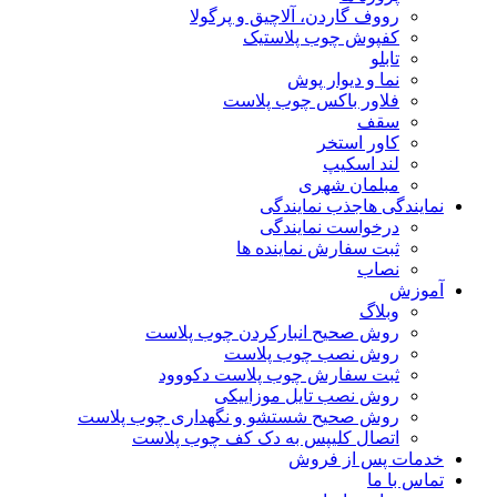
رووف گاردن، آلاچیق و پرگولا
کفپوش چوب پلاستیک
تابلو
نما و دیوار پوش
فلاور باکس چوب پلاست
سقف
کاور استخر
لند اسکیپ
مبلمان شهری
نمایندگی ها
جذب نمایندگی
درخواست نمایندگی
ثبت سفارش نماینده ها
نصاب
آموزش
وبلاگ
روش صحیح انبارکردن چوب پلاست
روش نصب چوب پلاست
ثبت سفارش چوب پلاست دکووود
روش نصب تایل موزاییکی
روش صحیح شستشو و نگهداری چوب پلاست
اتصال کلیپس به دک کف چوب پلاست
خدمات پس از فروش
تماس با ما