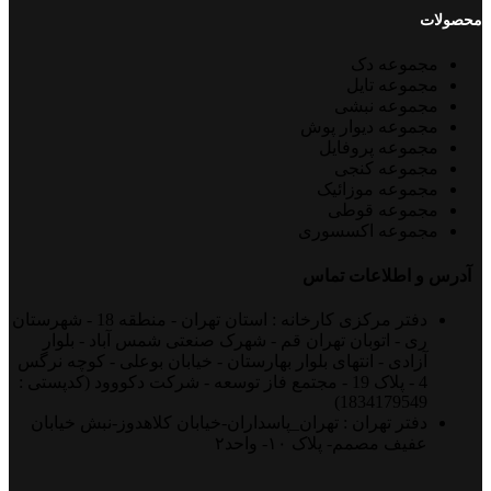
محصولات
مجموعه دک
مجموعه تایل
مجموعه نبشی
مجموعه دیوار پوش
مجموعه پروفایل
مجموعه کنجی
مجموعه موزائیک
مجموعه قوطی
مجموعه اکسسوری
آدرس و اطلاعات تماس
دفتر مرکزی کارخانه : استان تهران - منطقه 18 - شهرستان
ری - اتوبان تهران قم - شهرک صنعتی شمس آباد - بلوار
آزادی - انتهای بلوار بهارستان - خیابان بوعلی - کوچه نرگس
4 - پلاک 19 - مجتمع فاز توسعه - شرکت دکووود (کدپستی :
1834179549)
دفتر تهران : تهران_پاسداران-خیابان کلاهدوز-نبش خیابان
عفیف مصمم- پلاک ۱۰- واحد۲