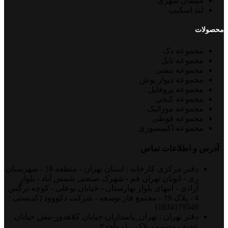
مبلمان شهری
لند اسکیپ
محصولات
مجموعه دک
مجموعه تایل
مجموعه نبشی
مجموعه دیوار پوش
مجموعه پروفایل
مجموعه کنجی
مجموعه موزائیک
مجموعه قوطی
مجموعه اکسسوری
آدرس و اطلاعات تماس
دفتر مرکزی کارخانه : استان تهران - منطقه 18 - شهرستان
ری - اتوبان تهران قم - شهرک صنعتی شمس آباد - بلوار
آزادی - انتهای بلوار بهارستان - خیابان بوعلی - کوچه نرگس
4 - پلاک 19 - مجتمع فاز توسعه - شرکت دکووود (کدپستی :
1834179549)
دفتر تهران : تهران_پاسداران-خیابان کلاهدوز-نبش خیابان
عفیف مصمم- پلاک ۱۰- واحد۲