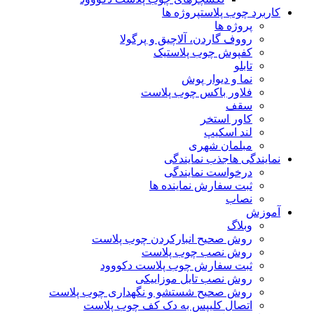
کاربرد چوب پلاست
پروژه ها
پروژه ها
رووف گاردن، آلاچیق و پرگولا
کفپوش چوب پلاستیک
تابلو
نما و دیوار پوش
فلاور باکس چوب پلاست
سقف
کاور استخر
لند اسکیپ
مبلمان شهری
نمایندگی ها
جذب نمایندگی
درخواست نمایندگی
ثبت سفارش نماینده ها
نصاب
آموزش
وبلاگ
روش صحیح انبارکردن چوب پلاست
روش نصب چوب پلاست
ثبت سفارش چوب پلاست دکووود
روش نصب تایل موزاییکی
روش صحیح شستشو و نگهداری چوب پلاست
اتصال کلیپس به دک کف چوب پلاست