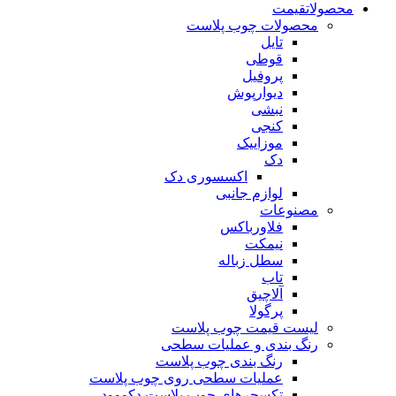
محصولات
قیمت
محصولات چوب پلاست
تایل
قوطی
پروفیل
دیوارپوش
نبشی
کنجی
موزاییک
دک
اکسسوری دک
لوازم جانبی
مصنوعات
فلاورباکس
نیمکت
سطل زباله
تاب
آلاچیق
پرگولا
لیست قیمت چوب پلاست
رنگ بندی و عملیات سطحی
رنگ بندی چوب پلاست
عملیات سطحی روی چوب پلاست
تکسچرهای چوب پلاست دکووود