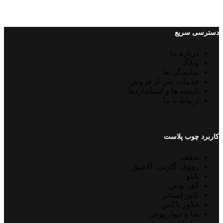
دسترسی سریع
درباره ما
وبلاگ
نمایندگی ها
خدمات پس از فروش
تاییدیه ها و استانداردها
ارتباط با ما
کاربرد چوب پلاست
سقف
رووف گاردن، آلاچیق
تابلو
کف پوش
کاور استخر
فلاور باکس
نما و دیوار پوش