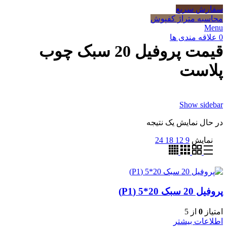
سفارش سریع
محاسبه متراژ کفپوش
Menu
0
علاقه مندی ها
قیمت پروفیل 20 سبک چوب
پلاست
Show sidebar
در حال نمایش یک نتیجه
نمایش
9
12
18
24
پروفیل 20 سبک 20*5 (P1)
امتیاز
0
از 5
اطلاعات بیشتر