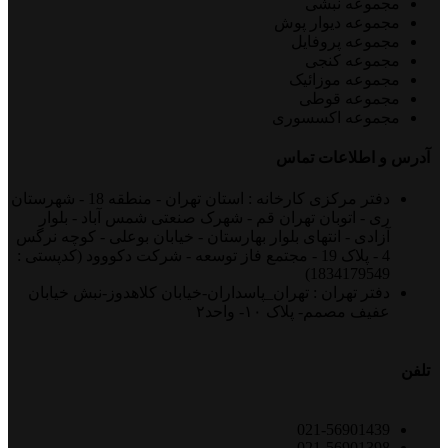
مجموعه نبشی
مجموعه دیوار پوش
مجموعه پروفایل
مجموعه کنجی
مجموعه موزائیک
مجموعه قوطی
مجموعه اکسسوری
آدرس و اطلاعات تماس
دفتر مرکزی کارخانه : استان تهران - منطقه 18 - شهرستان
ری - اتوبان تهران قم - شهرک صنعتی شمس آباد - بلوار
آزادی - انتهای بلوار بهارستان - خیابان بوعلی - کوچه نرگس
4 - پلاک 19 - مجتمع فاز توسعه - شرکت دکووود (کدپستی :
1834179549)
دفتر تهران : تهران_پاسداران-خیابان کلاهدوز-نبش خیابان
عفیف مصمم- پلاک ۱۰- واحد۲
تلفن
021-56901439
021-56901398