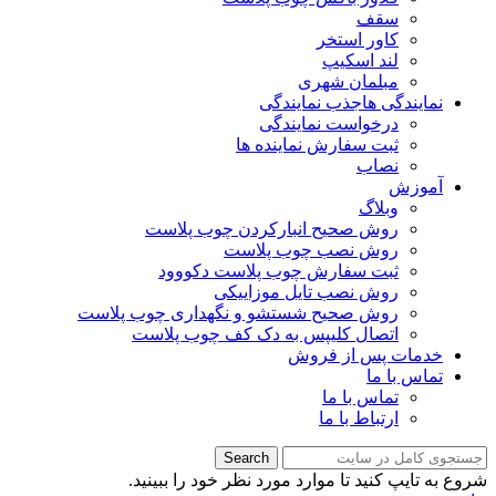
سقف
کاور استخر
لند اسکیپ
مبلمان شهری
نمایندگی ها
جذب نمایندگی
درخواست نمایندگی
ثبت سفارش نماینده ها
نصاب
آموزش
وبلاگ
روش صحیح انبارکردن چوب پلاست
روش نصب چوب پلاست
ثبت سفارش چوب پلاست دکووود
روش نصب تایل موزاییکی
روش صحیح شستشو و نگهداری چوب پلاست
اتصال کلیپس به دک کف چوب پلاست
خدمات پس از فروش
تماس با ما
تماس با ما
ارتباط با ما
Search
شروع به تایپ کنید تا موارد مورد نظر خود را ببینید.