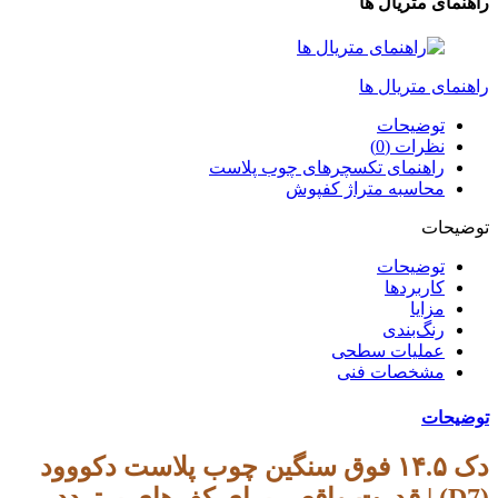
راهنمای متریال ها
راهنمای متریال ها
توضیحات
نظرات (0)
راهنمای تکسچرهای چوب پلاست
محاسبه متراژ کفپوش
توضیحات
توضیحات
کاربردها
مزایا
رنگ‌بندی
عملیات سطحی
مشخصات فنی
توضیحات
دک ۱۴.۵ فوق سنگین چوب پلاست دکووود
(D7) | قدرت واقعی برای کف‌های پرتردد