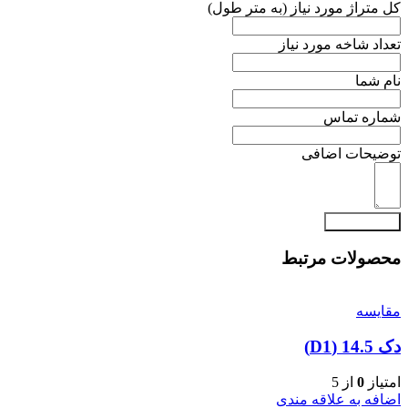
کل متراژ مورد نیاز (به متر طول)
تعداد شاخه مورد نیاز
نام شما
شماره تماس
توضیحات اضافی
براورد قیمت
محصولات مرتبط
مقایسه
دک 14.5 (D1)
امتیاز
0
از 5
اضافه به علاقه مندی