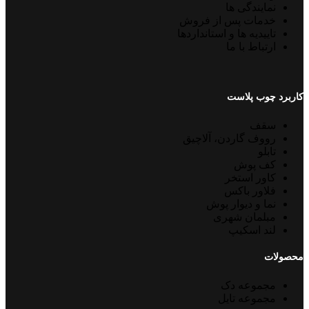
نمایندگی ها
خدمات پس از فروش
تاییدیه ها و استانداردها
ارتباط با ما
کاربرد چوب پلاست
سقف
رووف گاردن، آلاچیق
تابلو
کف پوش
کاور استخر
فلاور باکس
نما و دیوار پوش
مبلمان شهری
لند اسکیپ
محصولات
مجموعه دک
مجموعه تایل