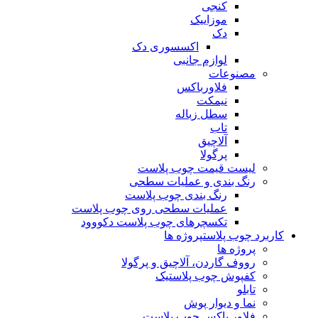
کنجی
موزاییک
دک
اکسسوری دک
لوازم جانبی
مصنوعات
فلاورباکس
نیمکت
سطل زباله
تاب
آلاچیق
پرگولا
لیست قیمت چوب پلاست
رنگ بندی و عملیات سطحی
رنگ بندی چوب پلاست
عملیات سطحی روی چوب پلاست
تکسچرهای چوب پلاست دکووود
کاربرد چوب پلاست
پروژه ها
پروژه ها
رووف گاردن، آلاچیق و پرگولا
کفپوش چوب پلاستیک
تابلو
نما و دیوار پوش
فلاور باکس چوب پلاست