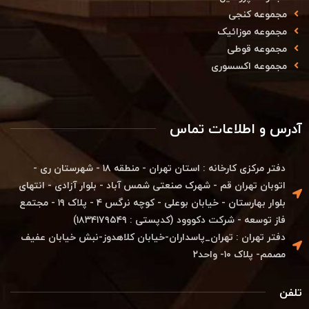
مجموعه کنجی
مجموعه موزائیک
مجموعه قوطی
مجموعه اکسسوری
آدرس و اطلاعات تماس
دفتر مرکزی کارخانه : استان تهران - منطقه ۱۸ - شهرستان ری -
اتوبان تهران قم - شهرک صنعتی شمس آباد - بلوار آزادی - انتهای
بلوار بهارستان - خیابان بوعلی - کوچه نرگس ۴ - پلاک ۱۹ - مجتمع
فاز توسعه - شرکت دکووود (کدپستی : ۱۸۳۴۱۷۹۵۴۹)
دفتر تهران : تهران_پاسداران-خیابان کلاهدوز-نبش خیابان عفیف
مصمم- پلاک ۱۰- واحد۲
تلفن