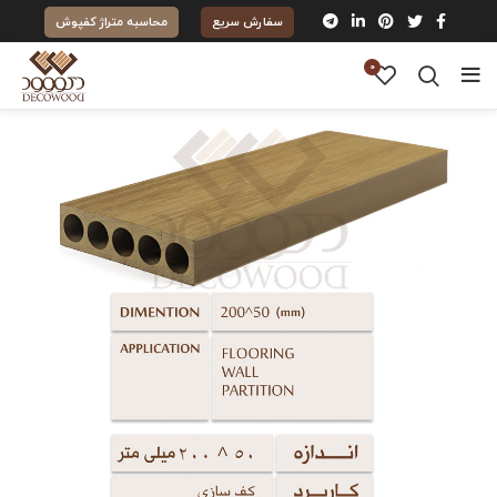
سفارش سریع
محاسبه متراژ کفپوش
0