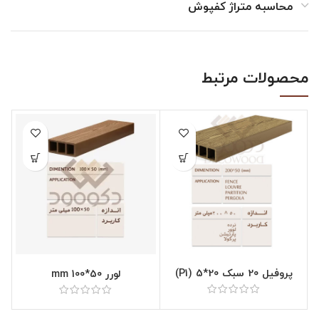
محاسبه متراژ کفپوش
محصولات مرتبط
پروفیل 20 سبک 20*5 (P1)
لورر 50*100 mm