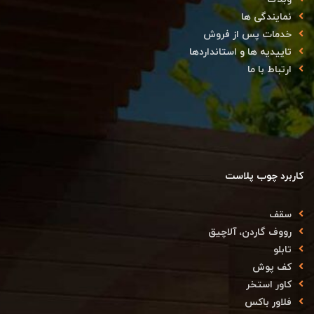
نمایندگی ها
خدمات پس از فروش
تاییدیه ها و استانداردها
ارتباط با ما
کاربرد چوب پلاست
سقف
رووف گاردن، آلاچیق
تابلو
کف پوش
کاور استخر
فلاور باکس