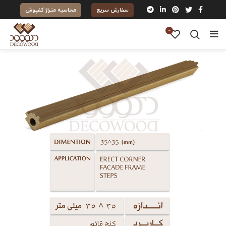
سفارش سریع
محاسبه متراژ کفپوش
0