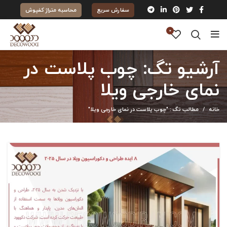
سفارش سریع
محاسبه متراژ کفپوش
0
آرشیو تگ: چوب پلاست در
نمای خارجی ویلا
خانه
مطالب تگ : "چوب پلاست در نمای خارجی ویلا"