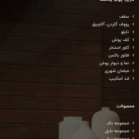
سقف
رووف گاردن، آلاچیق
تابلو
کف پوش
کاور استخر
فلاور باکس
نما و دیوار پوش
مبلمان شهری
لند اسکیپ
محصولات
مجموعه دک
مجموعه تایل
مجموعه نبشی