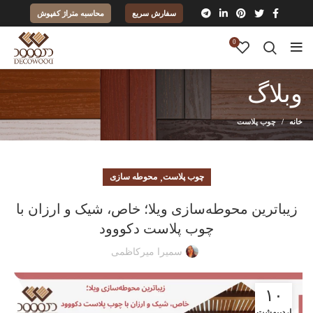
سفارش سریع
محاسبه متراژ کفپوش
0
وبلاگ
خانه
چوب پلاست
,
چوب پلاست
محوطه سازی
زیباترین محوطه‌سازی ویلا؛ خاص، شیک و ارزان با
چوب پلاست دکووود
سمیرا میرکاظمی
۱۰
اردیبهشت