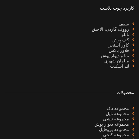
کاربرد چوب پلاست
سقف
رووف گاردن، آلاچیق
تابلو
کف پوش
کاور استخر
فلاور باکس
نما و دیوار پوش
مبلمان شهری
لند اسکیپ
محصولات
مجموعه دک
مجموعه تایل
مجموعه نبشی
مجموعه دیوار پوش
مجموعه پروفایل
مجموعه کنجی