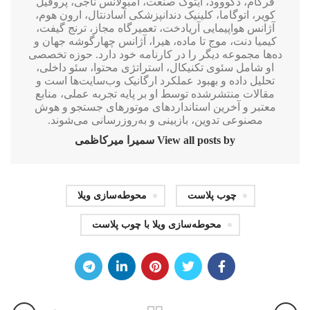
فرکام، دکووود، ایتوک صنعت، آمبولانس ناجی، پروفیل
کویر، اتوگاما، کلینیک دندانپزشکی آسادنتال، ارون هوم،
آژانس هواپیمایی آریادخت، تعمیرگاه مجاز، ترنج گیفت،
کیمیا دنت، موج تا ماده، هیرا، آژانس چهارگوشه جهان و
ده‌ها مجموعه دیگر را در کارنامه خود دارد. حوزه تخصصی
او شامل سئوی تکنیکال، استراتژی محتوا، سئو داخلی،
تحلیل داده و بهبود عملکرد ارگانیک وب‌سایت‌ها است و
مقالات منتشرشده توسط او بر پایه تجربه عملی، منابع
معتبر و آخرین استانداردهای موتورهای جستجو و هوش
مصنوعی تدوین، بازبینی و به‌روزرسانی می‌شوند.
View all posts by سمیرا میرکاظمی
چوب پلاست
محوطه‌سازی ویلا
محوطه‌سازی ویلا با چوب پلاست