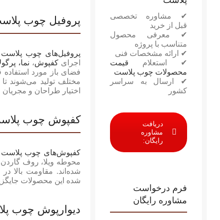
✔ مشاوره تخصصی
پروفیل چوب پلاس
قبل از خرید
✔ معرفی محصول
متناسب با پروژه
✔ ارائه مشخصات فنی
پروفیل‌های چوب پلاست
پ
✔ استعلام
قیمت
اجرای
کفپوش
،
نما، پرگو
محصولات چوب پلاست
فضای باز مورد استفاده قر
✔ ارسال به سراسر
مختلف تولید می‌شوند تا 
کشور
اختیار طراحان و مجریان ق
کفپوش چوب پلاس
دریافت
مشاوره
رایگان:
کفپوش‌های چوب پلاست
ب
محوطه ویلا، روف گاردن،
شده‌اند. مقاومت بالا د
شده این محصولات جایگزی
فرم درخواست
مشاوره رایگان
دیوارپوش چوب پل