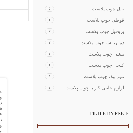
تایل چوب پلاست
۵
قوطی چوب پلاست
۲
پروفیل چوب پلاست
۳
دیوارپوش چوب پلاست
۳
نبشی چوب پلاست
۲
کنجی چوب پلاست
۲
موزاییک چوب پلاست
۱
لوازم جانبی کار با چوب پلاست
۲
م
و
دک
شد
FILTER BY PRICE
فر
در
و 
مخ