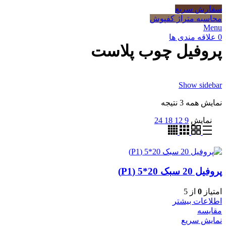
سفارش سریع
محاسبه متراژ کفپوش
Menu
0
علاقه مندی ها
پروفیل چوب پلاست
Show sidebar
نمایش همه 3 نتیجه
نمایش
9
12
18
24
پروفیل 20 سبک 20*5 (P1)
امتیاز
0
از 5
اطلاعات بیشتر
مقایسه
نمایش سریع