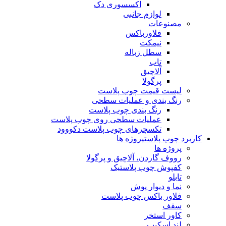
اکسسوری دک
لوازم جانبی
مصنوعات
فلاورباکس
نیمکت
سطل زباله
تاب
آلاچیق
پرگولا
لیست قیمت چوب پلاست
رنگ بندی و عملیات سطحی
رنگ بندی چوب پلاست
عملیات سطحی روی چوب پلاست
تکسچرهای چوب پلاست دکووود
کاربرد چوب پلاست
پروژه ها
پروژه ها
رووف گاردن، آلاچیق و پرگولا
کفپوش چوب پلاستیک
تابلو
نما و دیوار پوش
فلاور باکس چوب پلاست
سقف
کاور استخر
لند اسکیپ