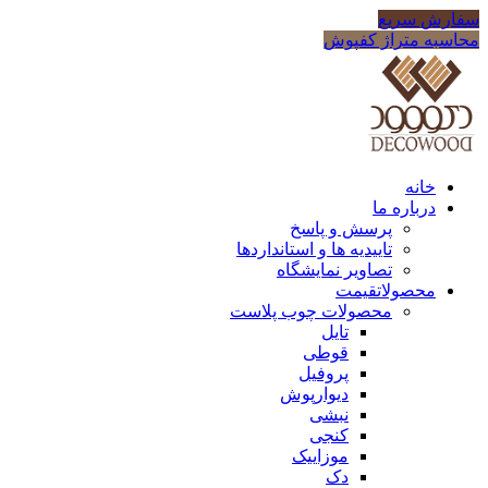
سفارش سریع
محاسبه متراژ کفپوش
خانه
درباره ما
پرسش و پاسخ
تاییدیه ها و استانداردها
تصاویر نمایشگاه
محصولات
قیمت
محصولات چوب پلاست
تایل
قوطی
پروفیل
دیوارپوش
نبشی
کنجی
موزاییک
دک