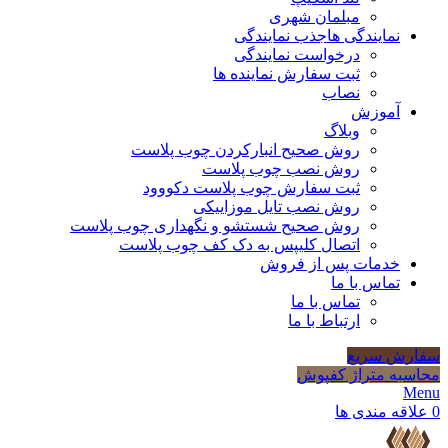
مبلمان شهری
نمایندگی ها
جذب نمایندگی
درخواست نمایندگی
ثبت سفارش نماینده ها
نصاب
آموزش
وبلاگ
روش صحیح انبارکردن چوب پلاست
روش نصب چوب پلاست
ثبت سفارش چوب پلاست دکووود
روش نصب تایل موزاییکی
روش صحیح شستشو و نگهداری چوب پلاست
اتصال کلیپس به دک کف چوب پلاست
خدمات پس از فروش
تماس با ما
تماس با ما
ارتباط با ما
سفارش سریع
محاسبه متراژ کفپوش
Menu
0
علاقه مندی ها