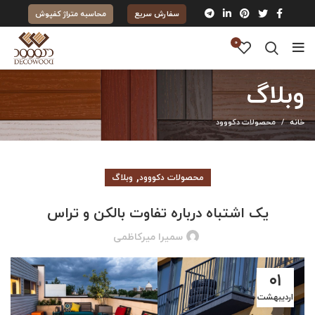
سفارش سریع
محاسبه متراژ کفپوش
0
وبلاگ
خانه
محصولات دکووود
,
محصولات دکووود
وبلاگ
یک اشتباه درباره تفاوت بالکن و تراس
سمیرا میرکاظمی
۰۱
اردیبهشت