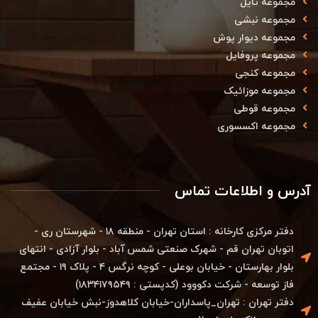
مجموعه تایل
مجموعه نبشی
مجموعه دیوار پوش
مجموعه پروفایل
مجموعه کنجی
مجموعه موزائیک
مجموعه قوطی
مجموعه اکسسوری
آدرس و اطلاعات تماس
دفتر مرکزی کارخانه : استان تهران - منطقه ۱۸ - شهرستان ری -
اتوبان تهران قم - شهرک صنعتی شمس آباد - بلوار آزادی - انتهای
بلوار بهارستان - خیابان بوعلی - کوچه نرگس ۴ - پلاک ۱۹ - مجتمع
فاز توسعه - شرکت دکووود (کدپستی : ۱۸۳۴۱۷۹۵۴۹)
دفتر تهران : تهران_پاسداران-خیابان کلاهدوز-نبش خیابان عفیف