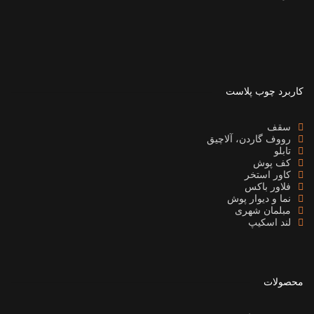
کاربرد چوب پلاست
سقف
رووف گاردن، آلاچیق
تابلو
کف پوش
کاور استخر
فلاور باکس
نما و دیوار پوش
مبلمان شهری
لند اسکیپ
محصولات