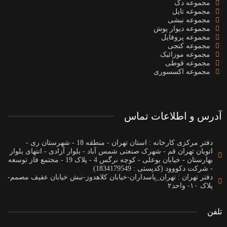
مجموعه دک
مجموعه تایل
مجموعه نبشی
مجموعه دیوار پوش
مجموعه پروفایل
مجموعه کنجی
مجموعه موزائیک
مجموعه قوطی
مجموعه اکسسوری
آدرس و اطلاعات تماس
دفتر مرکزی کارخانه : استان تهران - منطقه 18 - شهرستان ری -
اتوبان تهران قم - شهرک صنعتی شمس آباد - بلوار آزادی - انتهای بلوار
بهارستان - خیابان بوعلی - کوچه نرگس 4 - پلاک 19 - مجتمع فاز توسعه
- شرکت دکووود (کدپستی : 1834179549)
دفتر تهران : تهران_پاسداران-خیابان کلاهدوز-نبش خیابان عفیف مصمم-
پلاک ۱۰- واحد۲
تلفن