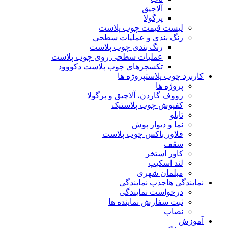
آلاچیق
پرگولا
لیست قیمت چوب پلاست
رنگ بندی و عملیات سطحی
رنگ بندی چوب پلاست
عملیات سطحی روی چوب پلاست
تکسچرهای چوب پلاست دکووود
کاربرد چوب پلاست
پروژه ها
پروژه ها
رووف گاردن، آلاچیق و پرگولا
کفپوش چوب پلاستیک
تابلو
نما و دیوار پوش
فلاور باکس چوب پلاست
سقف
کاور استخر
لند اسکیپ
مبلمان شهری
نمایندگی ها
جذب نمایندگی
درخواست نمایندگی
ثبت سفارش نماینده ها
نصاب
آموزش