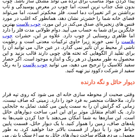
پیدا کردن مواد مناسب برای نرده می تواند مشکل ساز باشد. چوب
بدون شک جذاب ترین است، اما چوب در معرض پوسیدگی و تاب
برداشتن بر اثر تغییرات دما است. فلز محکم‌تر است، اما می‌تواند
فضای خانه شما را خشن‌تر نشان دهد، همانطور که اغلب در مورد
فنس های زنجیره‌ای صدق می‌کند. در این مورد،
چوب پلاست
بهترین
جایگزین برای شما به حساب می آیید. دوام طولانی مدت فلز را دارد
اما ظاهری روستایی از چوب دارد. علاوه بر این، حشرات
چوب
پلاست
را نمی خورند زیرا حاوی ترکیبات معدنی است و رطوبت
ناشی از محیط بر آن تأثیر نمی گذارد. در عین حال، می توانید آن را
برای تقلید از الگوهایی که تخته های چوبی دارند قالب بزنید و این
محصول به طور معمول در هر رنگ و اندازه موجود است. اگر حصار
سفید کلاسیک را ترجیح می دهید، می توانید
چوب پلاست
را به رنگ
سفید از شرکت دکوود نیز تهیه کنید.
دیوار حائل و نگه دارنده
وقتی صحبت از محوطه سازی خانه ای می شود که روی تپه قرار
دارد، ملاحظات منحصر به فرد خود را دارد. زمینی که صاف نیست،
زمانی که گرانش آن را به سمت پایین می کشد، تمایل به جابجایی
دارد. یک اقدام متقابل موثر برای این امر، ساخت دیوارهای حائل
است. این سازه‌ها به شما امکان می‌دهند با جدا کردن شیب‌ها به
پله‌های صاف، زمین را هموار کنید. با یک دیوار حائل، قسمت پایین
حیاط خود را با دیوار از قسمت بالاتر جدا خواهید کرد. به طور
معمول، مردم هنگام ساخت دیوارهای حائل به سراغ سنگ یا بتن می