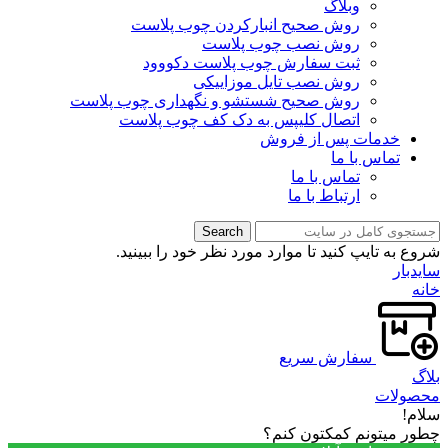
وبلاگ
روش صحیح انبارکردن چوب پلاست
روش نصب چوب پلاست
ثبت سفارش چوب پلاست دکووود
روش نصب تایل موزاییکی
روش صحیح شستشو و نگهداری چوب پلاست
اتصال کلیپس به دک کف چوب پلاست
خدمات پس از فروش
تماس با ما
تماس با ما
ارتباط با ما
Search
شروع به تایپ کنید تا موارد مورد نظر خود را ببینید.
سایدبار
خانه
سفارش سریع
بلاگ
محصولات
سلام!
چطور میتونم کمکتون کنم؟