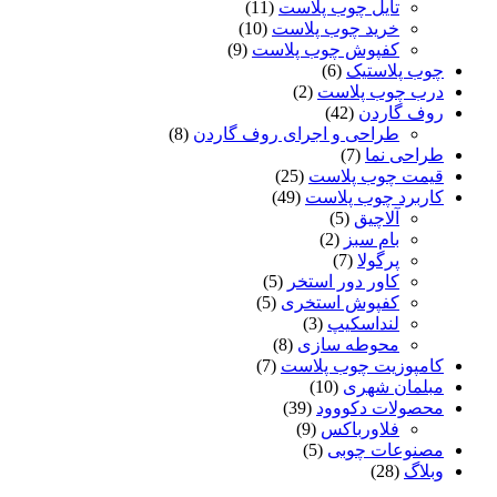
تایل چوب پلاست
(11)
خرید چوب پلاست
(10)
کفپوش چوب پلاست
(9)
چوب پلاستیک
(6)
درب چوب پلاست
(2)
روف گاردن
(42)
طراحی و اجرای روف گاردن
(8)
طراحی نما
(7)
قیمت چوب پلاست
(25)
کاربرد چوب پلاست
(49)
آلاچیق
(5)
بام سبز
(2)
پرگولا
(7)
کاور دور استخر
(5)
کفپوش استخری
(5)
لنداسکیپ
(3)
محوطه سازی
(8)
کامپوزیت چوب پلاست
(7)
مبلمان شهری
(10)
محصولات دکووود
(39)
فلاورباکس
(9)
مصنوعات چوبی
(5)
وبلاگ
(28)