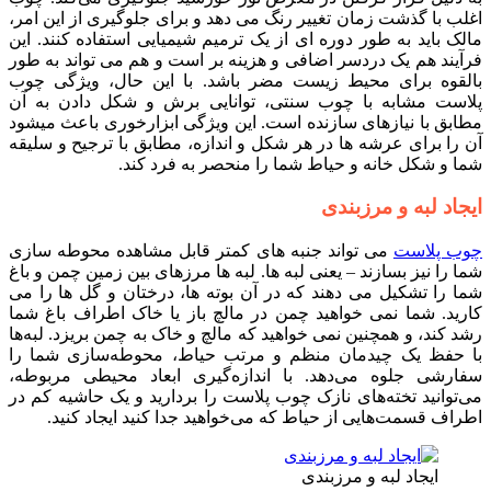
اغلب با گذشت زمان تغییر رنگ می دهد و برای جلوگیری از این امر،
مالک باید به طور دوره ای از یک ترمیم شیمیایی استفاده کنند. این
فرآیند هم یک دردسر اضافی و هزینه بر است و هم می تواند به طور
بالقوه برای محیط زیست مضر باشد. با این حال، ویژگی چوب
پلاست مشابه با چوب سنتی، توانایی برش و شکل دادن به آن
مطابق با نیازهای سازنده است. این ویژگی ابزارخوری باعث می­شود
آن را برای عرشه ها در هر شکل و اندازه، مطابق با ترجیح و سلیقه
شما و شکل خانه و حیاط شما را منحصر به فرد کند.
ایجاد لبه و مرزبندی
چوب پلاست
می تواند جنبه های کمتر قابل مشاهده محوطه سازی
شما را نیز بسازند – یعنی لبه ها. لبه ها مرزهای بین زمین چمن و باغ
شما را تشکیل می دهند که در آن بوته ها، درختان و گل ها را می
کارید. شما نمی خواهید چمن در مالچ باز یا خاک اطراف باغ شما
رشد کند، و همچنین نمی خواهید که مالچ و خاک به چمن بریزد. لبه‌ها
با حفظ یک چیدمان منظم و مرتب حیاط، محوطه‌سازی شما را
سفارشی جلوه می‌دهد. با اندازه‌گیری ابعاد محیطی مربوطه،
می‌توانید تخته‌های نازک چوب پلاست را بردارید و یک حاشیه کم در
اطراف قسمت‌هایی از حیاط که می‌خواهید جدا کنید ایجاد کنید.
ایجاد لبه و مرزبندی