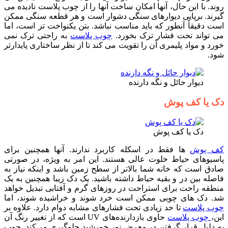
روند. با این حال، آنها امکان ساخت آنها را از چوب پلاست نادیده می
گیرند. برپایی دیوارهای سنگی دشوار است و هر قطعه سنگی ممکن
است دقیقاً آنطور که باید مناسب نباشد. بتن یکنواخت تر است، اما
می تواند تحت فشار ترک بخورد.
چوب پلاست
به راحتی ترک نمی
خورد و مواد پلیمری آن را تقویت می کند تا از نظر ساختاری پایدارتر
شود.
دیوار حائل و نگه دارنده
دک یا کف پوش
دک یا کف پوش
کف پوش
ها فقط در اسکله کاربرد ندارند. آنها همچنین برای
پاسیوهای حیاط خلوت عالی هستند. این امر به ویژه، در صورتی
صادق است که خانه شما بالاتر از سطح زمین باشد و اینکه نیاز به
فاصله بین در و بقیه حیاط داشته باشید. یک دک زیبا همچنین به یک
منطقه راحت برای استراحت در روزهای گرم و آفتابی تبدیل خواهد
شد. دک های چوبی ممکن است خرد شوند و خراشیده شوند، اما
چوب پلاست
تا حد زیادی تحت فشارهای مشابه دوام دارد. علاوه بر
این،
چوب پلاست
حاوی بازدارنده‌های UV است که از تغییر رنگ آن
به دلیل قرار گرفتن در معرض نور خورشید جلوگیری می‌کند. چوب