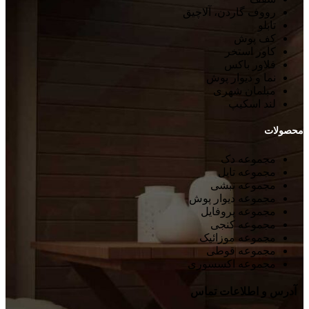
رووف گاردن، آلاچیق
تابلو
کف پوش
کاور استخر
فلاور باکس
نما و دیوار پوش
مبلمان شهری
لند اسکیپ
محصولات
مجموعه دک
مجموعه تایل
مجموعه نبشی
مجموعه دیوار پوش
مجموعه پروفایل
مجموعه کنجی
مجموعه موزائیک
مجموعه قوطی
مجموعه اکسسوری
آدرس و اطلاعات تماس