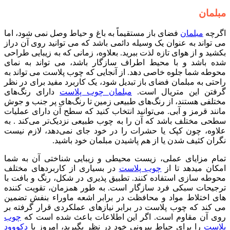
مبلمان
اگرچه
مبلمان
فضای باز مستقیماً به باغ و حیاط وصل نمی شود، اما
می تواند به عنوان یک وسیله دائمی باشد که می توانید روی آن دراز
بکشید و از هوای تازه لذت ببرید. بعلاوه، زمانی که به زیبایی طراحی
شده باشد و با محیط اطراف سازگار باشد، می تواند به نمای
محوطه شما جلوه خاصی دهد. از آنجایی که چوب پلاست می تواند به
راحتی به مبلمان فضای باز تبدیل شود، یک کاربرد مفید برای در نظر
گرفتن این متریال است.
مبلمان چوب پلاست
دارای رنگ‌های
مختلفی هستند، از رنگ‌های طبیعی زمین تا رنگ‌های پر جنب و جوش
مانند قرمز و آبی. می‌توانید انتخاب کنید که سطح آن دارای عملیات
سطحی مختلف باشد که آن را به چوب طبیعی نزدیک‌تر می‌کند . به
علاوه، چون کپک یا حشرات را در خود جای نمی‌دهد، لازم نیست
نگران کثیف شدن یا از هم پاشیدن مبلمان خود باشید.
تمام مزایای عملی، زیست محیطی و زیبایی شناختی آن به شما
امکان می­دهد تا از
چوب پلاست
در بسیاری از کاربردهای مختلف
محوطه سازی استفاده کنند. تطبیق پذیری در شکل، رنگ و بافت با
ترجیحات سبکی فرد سازگار است. به طور همزمان، تقویت کننده
های اختلاط مواد و محافظت در برابر اشعه ماوراء بنفش تضمین
می کند که چوب پلاست در برابر نیازهای عملکردی قرار گرفته بر
روی آن مقاوم است. اگر این اطلاعات باعث شده است که
چوب
پلاست
را برای حیاط بیرونی خود در نظر بگیرید، امروز با
دکووود