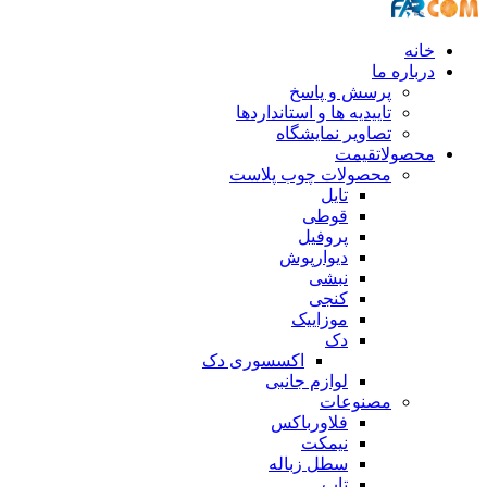
خانه
درباره ما
پرسش و پاسخ
تاییدیه ها و استانداردها
تصاویر نمایشگاه
محصولات
قیمت
محصولات چوب پلاست
تایل
قوطی
پروفیل
دیوارپوش
نبشی
کنجی
موزاییک
دک
اکسسوری دک
لوازم جانبی
مصنوعات
فلاورباکس
نیمکت
سطل زباله
تاب