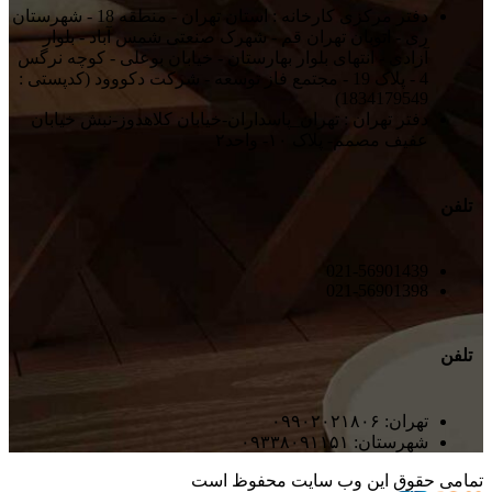
دفتر مرکزی کارخانه : استان تهران - منطقه 18 - شهرستان
ری - اتوبان تهران قم - شهرک صنعتی شمس آباد - بلوار
آزادی - انتهای بلوار بهارستان - خیابان بوعلی - کوچه نرگس
4 - پلاک 19 - مجتمع فاز توسعه - شرکت دکووود (کدپستی :
1834179549)
دفتر تهران : تهران_پاسداران-خیابان کلاهدوز-نبش خیابان
عفیف مصمم- پلاک ۱۰- واحد۲
تلفن
021-56901439
021-56901398
تلفن
تهران: ۰۹۹۰۲۰۲۱۸۰۶
شهرستان: ۰۹۳۳۸۰۹۱۱۵۱
تمامی حقوق این وب سایت محفوظ است