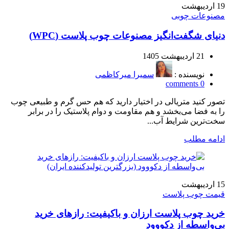
19
اردیبهشت
مصنوعات چوبی
دنیای شگفت‌انگیز مصنوعات چوب پلاست (WPC)
21 اردیبهشت 1405
نویسنده :
سمیرا میرکاظمی
comments
0
تصور کنید متریالی در اختیار دارید که هم حس گرم و طبیعی چوب
را به فضا می‌بخشد و هم مقاومت و دوام پلاستیک را در برابر
سخت‌ترین شرایط آب...
ادامه مطلب
15
اردیبهشت
قیمت چوب پلاست
خرید چوب پلاست ارزان و باکیفیت: رازهای خرید
بی‌واسطه از دکووود