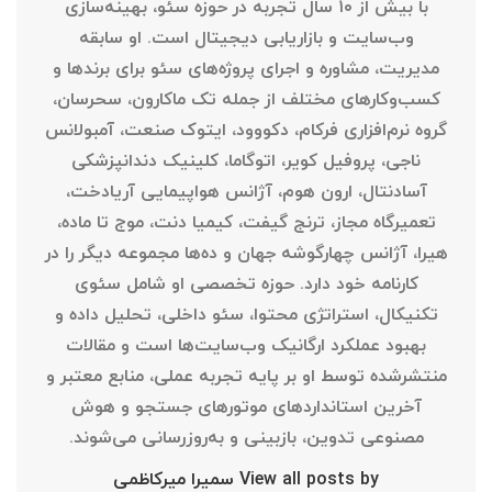
با بیش از ۱۰ سال تجربه در حوزه سئو، بهینه‌سازی
وب‌سایت و بازاریابی دیجیتال است. او سابقه
مدیریت، مشاوره و اجرای پروژه‌های سئو برای برندها و
کسب‌وکارهای مختلف از جمله تک ماکارون، سحرسان،
گروه نرم‌افزاری فرکام، دکووود، ایتوک صنعت، آمبولانس
ناجی، پروفیل کویر، اتوگاما، کلینیک دندانپزشکی
آسادنتال، ارون هوم، آژانس هواپیمایی آریادخت،
تعمیرگاه مجاز، ترنج گیفت، کیمیا دنت، موج تا ماده،
هیرا، آژانس چهارگوشه جهان و ده‌ها مجموعه دیگر را در
کارنامه خود دارد. حوزه تخصصی او شامل سئوی
تکنیکال، استراتژی محتوا، سئو داخلی، تحلیل داده و
بهبود عملکرد ارگانیک وب‌سایت‌ها است و مقالات
منتشرشده توسط او بر پایه تجربه عملی، منابع معتبر و
آخرین استانداردهای موتورهای جستجو و هوش
مصنوعی تدوین، بازبینی و به‌روزرسانی می‌شوند.
View all posts by سمیرا میرکاظمی