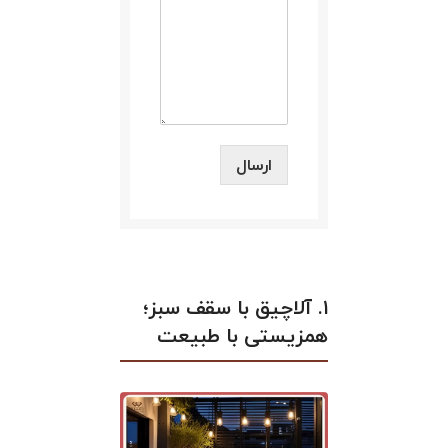
ارسال
۱. آلاچیق با سقف سبز؛
همزیستی با طبیعت